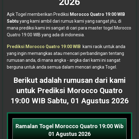
2026
Apk Togel memberikan Prediksi
Morocco Quatro 19:00 WIB
Sabtu
yang kami ambil dari rumus kami yang sangat jitu, di
mana prediksi kami ini sangat di cari para master togel Morocco
Quatro 19:00 WIB yang ada di indonesia.
Prediksi Morocco Quatro 19:00 WIB
kami racik untuk anda
yang ingin memangkas atau mencari perbandingan tentang
rumusan anda, di mana angka - angka dari kami ini sangat
berguna untuk anda semua dalam mencari angka Togel.
Berikut adalah rumusan dari kami
untuk Prediksi Morocco Quatro
19:00 WIB Sabtu, 01 Agustus 2026
Ramalan Togel Morocco Quatro 19:00 Wib
01 Agustus 2026