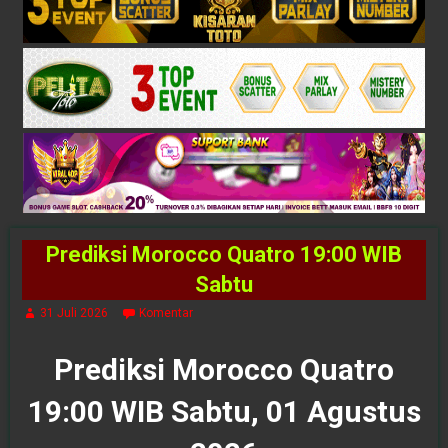
Prediksi Morocco Quatro 19:00 WIB
Sabtu
31 Juli 2026
Komentar
Prediksi Morocco Quatro
19:00 WIB Sabtu, 01 Agustus