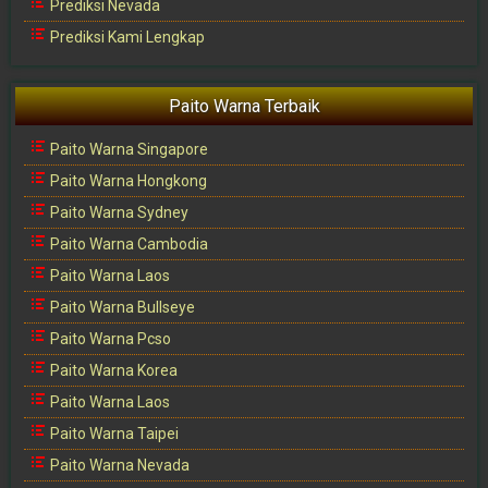
Prediksi Nevada
Prediksi Kami Lengkap
Paito Warna Terbaik
Paito Warna Singapore
Paito Warna Hongkong
Paito Warna Sydney
Paito Warna Cambodia
Paito Warna Laos
Paito Warna Bullseye
Paito Warna Pcso
Paito Warna Korea
Paito Warna Laos
Paito Warna Taipei
Paito Warna Nevada