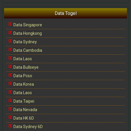
Data Togel
Data Singapore
Data Hongkong
Data Sydney
Data Cambodia
Data Laos
Data Bullseye
Data Pcso
Data Korea
Data Laos
Data Taipei
Data Nevada
Data HK 6D
Data Sydney 6D