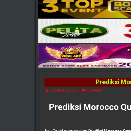
Prediksi Mo
02 Agustus 2026
Komentar
Prediksi Morocco Qu
Apk Togel memberikan Prediksi
Morocco Quat