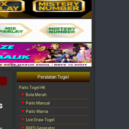
Peralatan Togel
Paito Togel HK
Bola Merah
s
Paito Manual
Paito Warna
Live Draw Togel
BBFS Generator
di