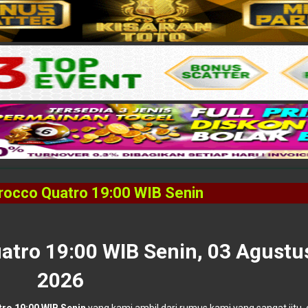
rocco Quatro 19:00 WIB Senin
atro 19:00 WIB Senin, 03 Agustu
2026
ro 19:00 WIB Senin
yang kami ambil dari rumus kami yang sangat jitu, 