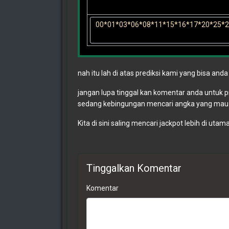
nah itu lah di atas prediksi kami yang bisa anda li
jangan lupa tinggal kan komentar anda untuk pr
sedang kebingungan mencari angka yang mau d
Kita di sini saling mencari jackpot lebih di ut
Tinggalkan Komentar
Komentar