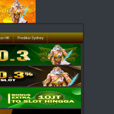
ksi HK
Prediksi Sydney