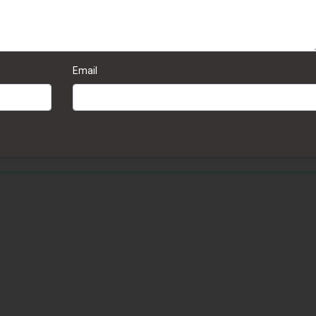
Email