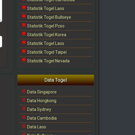
Statistik Togel Laos
Statistik Togel Bullseye
Statistik Togel Pcso
Statistik Togel Korea
Statistik Togel Laos
Statistik Togel Taipei
Statistik Togel Nevada
Data Togel
Data Singapore
Data Hongkong
Data Sydney
Data Cambodia
Data Laos