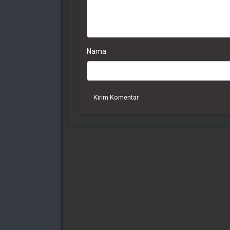
Nama
Kirim Komentar