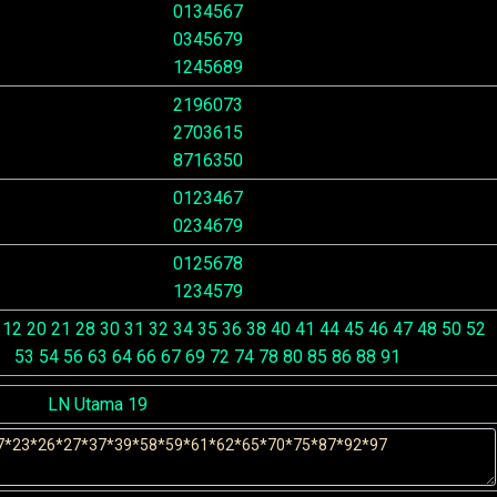
0134567
0345679
1245689
2196073
2703615
8716350
0123467
0234679
0125678
1234579
 12 20 21 28 30 31 32 34 35 36 38 40 41 44 45 46 47 48 50 52
53 54 56 63 64 66 67 69 72 74 78 80 85 86 88 91
LN Utama 19