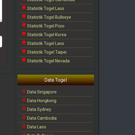
Statistik Togel Laos
Statistik Togel Bullseye
Statistik Togel Pcso
Statistik Togel Korea
Statistik Togel Laos
Statistik Togel Taipei
Statistik Togel Nevada
Data Togel
Data Singapore
Data Hongkong
Data Sydney
Data Cambodia
Data Laos