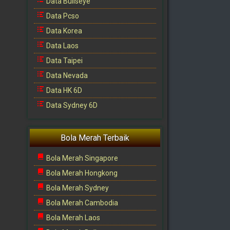
Data Bullseye
Data Pcso
Data Korea
Data Laos
Data Taipei
Data Nevada
Data HK 6D
Data Sydney 6D
Bola Merah Terbaik
Bola Merah Singapore
Bola Merah Hongkong
Bola Merah Sydney
Bola Merah Cambodia
Bola Merah Laos