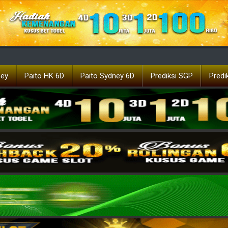
ney
Paito HK 6D
Paito Sydney 6D
Prediksi SGP
Predi