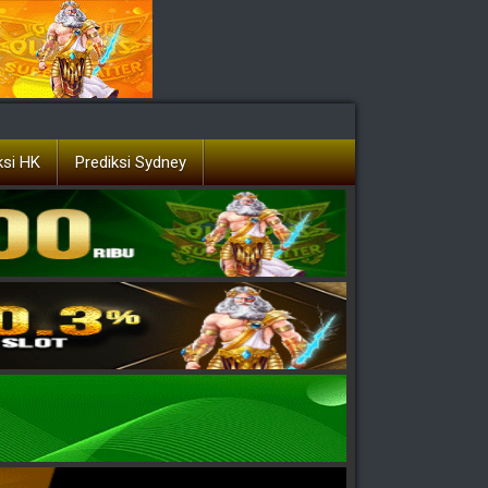
ksi HK
Prediksi Sydney