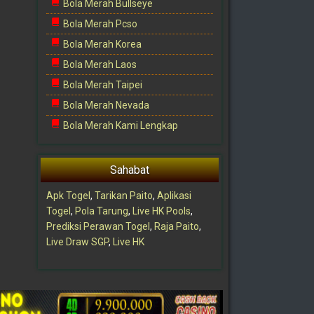
Bola Merah Bullseye
Bola Merah Pcso
Bola Merah Korea
Bola Merah Laos
Bola Merah Taipei
Bola Merah Nevada
Bola Merah Kami Lengkap
Sahabat
Apk Togel
,
Tarikan Paito
,
Aplikasi
Togel
,
Pola Tarung
,
Live HK Pools
,
Prediksi Perawan Togel
,
Raja Paito
,
Live Draw SGP
,
Live HK