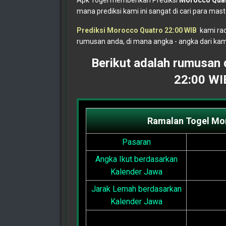
mana prediksi kami ini sangat di cari para mas
Prediksi Morocco Quatro 22:00 WIB
kami rac
rumusan anda, di mana angka - angka dari kam
Berikut adalah rumusan 
22:00 WI
Ramalan Togel Mor
Pasaran
Angka Ikut berdasarkan
Kalender Jawa
Jarak Lemah berdasarkan
Kalender Jawa