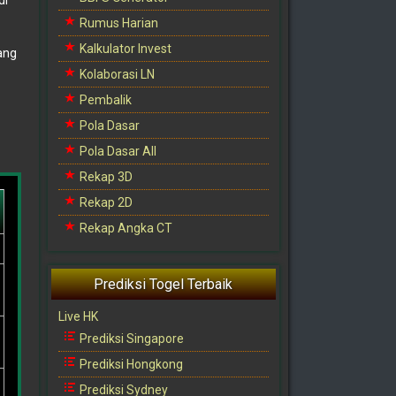
Rumus Harian
Kalkulator Invest
ang
Kolaborasi LN
Pembalik
Pola Dasar
Pola Dasar All
Rekap 3D
Rekap 2D
Rekap Angka CT
Prediksi Togel Terbaik
Live HK
Prediksi Singapore
Prediksi Hongkong
Prediksi Sydney