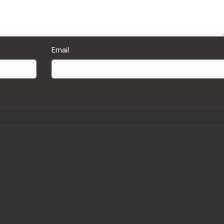
Email