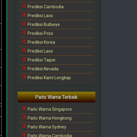
Prediksi Cambodia
Prediksi Laos
Prediksi Bullseye
Prediksi Pcso
Prediksi Korea
Prediksi Laos
Prediksi Taipei
Prediksi Nevada
Prediksi Kami Lengkap
Paito Warna Terbaik
Paito Warna Singapore
Paito Warna Hongkong
Paito Warna Sydney
Paito Warna Cambodia