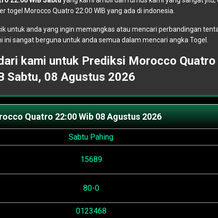
ter togel Morocco Quatro 22:00 WIB yang ada di indonesia.
ik untuk anda yang ingin memangkas atau mencari perbandingan tent
i ini sangat berguna untuk anda semua dalam mencari angka Togel.
dari kami untuk Prediksi Morocco Quatro
B Sabtu, 08 Agustus 2026
occo Quatro 22:00 Wib 08 Agustus 2026
Sabtu Pahing
15689
80-0
0123468