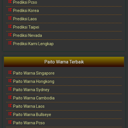
Prediksi Pcso
Prediksi Korea
Prediksi Laos
Prediksi Taipei
Prediksi Nevada
Prediksi Kami Lengkap
Paito Warna Terbaik
Paito Warna Singapore
Paito Warna Hongkong
Paito Warna Sydney
Paito Warna Cambodia
Paito Warna Laos
Paito Warna Bullseye
Paito Warna Pcso