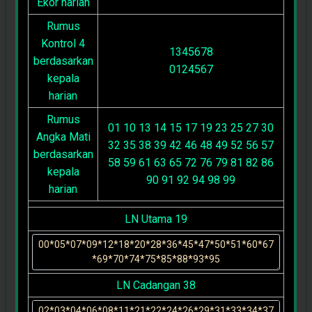
Ekor harian
Rumus
Kontrol 4
1345678
berdasarkan
0124567
kepala
harian
Rumus
01 10 13 14 15 17 19 23 25 27 30
Angka Mati
32 35 38 39 42 46 48 49 52 56 57
berdasarkan
58 59 61 63 65 72 76 79 81 82 86
kepala
90 91 92 94 98 99
harian
LN Utama 19
LN Cadangan 38