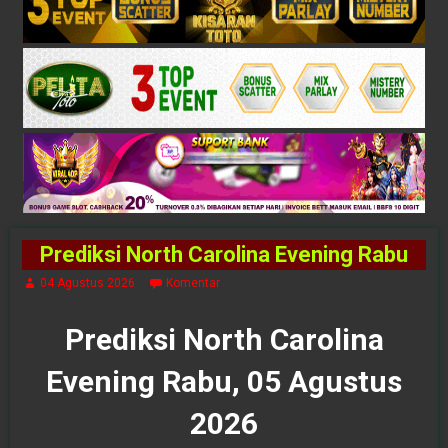
Prediksi North Carolina Evening Rabu
04 Agustus 2026
Komentar
Prediksi North Carolina
Evening Rabu, 05 Agustus
2026