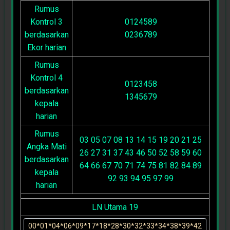
Rumus
Kontrol 3
0124589
berdasarkan
0236789
Ekor harian
Rumus
Kontrol 4
0123458
berdasarkan
1345679
kepala
harian
Rumus
03 05 07 08 13 14 15 19 20 21 25
Angka Mati
26 27 31 37 43 46 50 52 58 59 60
berdasarkan
64 66 67 70 71 74 75 81 82 84 89
kepala
92 93 94 95 97 99
harian
LN Utama 19