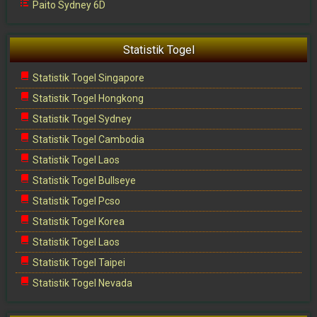
Paito Sydney 6D
Statistik Togel
Statistik Togel Singapore
Statistik Togel Hongkong
Statistik Togel Sydney
Statistik Togel Cambodia
Statistik Togel Laos
Statistik Togel Bullseye
Statistik Togel Pcso
Statistik Togel Korea
Statistik Togel Laos
Statistik Togel Taipei
Statistik Togel Nevada