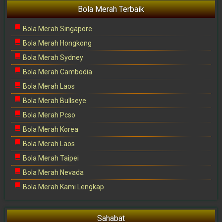
Bola Merah Terbaik
Bola Merah Singapore
Bola Merah Hongkong
Bola Merah Sydney
Bola Merah Cambodia
Bola Merah Laos
Bola Merah Bullseye
Bola Merah Pcso
Bola Merah Korea
Bola Merah Laos
Bola Merah Taipei
Bola Merah Nevada
Bola Merah Kami Lengkap
Sahabat