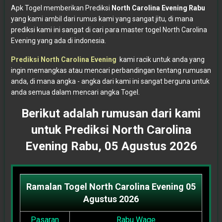
Apk Togel memberikan Prediksi
North Carolina Evening Rabu
yang kami ambil dari rumus kami yang sangat jitu, di mana
prediksi kami ini sangat di cari para master togel North Carolina
Evening yang ada di indonesia.
Prediksi North Carolina Evening
kami racik untuk anda yang
ingin memangkas atau mencari perbandingan tentang rumusan
anda, di mana angka - angka dari kami ini sangat berguna untuk
anda semua dalam mencari angka Togel.
Berikut adalah rumusan dari kami
untuk Prediksi North Carolina
Evening Rabu, 05 Agustus 2026
Ramalan Togel North Carolina Evening 05
Agustus 2026
Pasaran
Rabu Wage