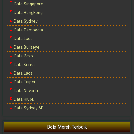
Data Singapore
Data Hongkong
Data Sydney
Data Cambodia
Data Laos
Data Bullseye
Data Pcso
Data Korea
Data Laos
Data Taipei
Data Nevada
Data HK 6D
Data Sydney 6D
Bola Merah Terbaik