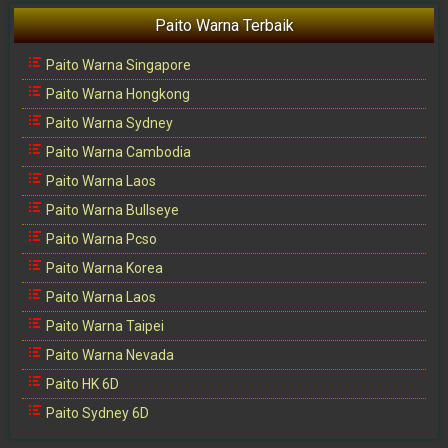
Paito Warna Terbaik
Paito Warna Singapore
Paito Warna Hongkong
Paito Warna Sydney
Paito Warna Cambodia
Paito Warna Laos
Paito Warna Bullseye
Paito Warna Pcso
Paito Warna Korea
Paito Warna Laos
Paito Warna Taipei
Paito Warna Nevada
Paito HK 6D
Paito Sydney 6D