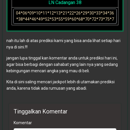
LN Cadangan 38
nah itu lah di atas prediksi kami yang bisa anda lihat setiap hari
nya di sini.!!!
jangan lupa tinggal kan komentar anda untuk prediksi hari ini,
agar bisa berbagi dengan sahabat yang lain nya yang sedang
kebingungan mencari angka yang mau di beli.
Kita di sini saling mencari jackpot lebih di utamakan prediksi
anda, karena tidak ada rumusan yang abadi.
Tinggalkan Komentar
Komentar