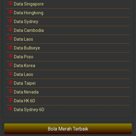
Data Singapore
Data Hongkong
Data Sydney
Data Cambodia
Data Laos
Data Bullseye
Data Pcso
Data Korea
Data Laos
Data Taipei
Data Nevada
Data HK 6D
Data Sydney 6D
Bola Merah Terbaik