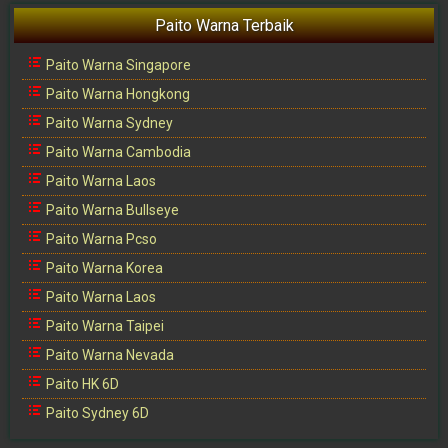
Paito Warna Terbaik
Paito Warna Singapore
Paito Warna Hongkong
Paito Warna Sydney
Paito Warna Cambodia
Paito Warna Laos
Paito Warna Bullseye
Paito Warna Pcso
Paito Warna Korea
Paito Warna Laos
Paito Warna Taipei
Paito Warna Nevada
Paito HK 6D
Paito Sydney 6D