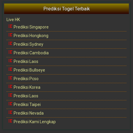
Prediksi Togel Terbaik
Live HK
Prediksi Singapore
Prediksi Hongkong
Prediksi Sydney
Prediksi Cambodia
Prediksi Laos
Prediksi Bullseye
Prediksi Pcso
Prediksi Korea
Prediksi Laos
Prediksi Taipei
Prediksi Nevada
Prediksi Kami Lengkap