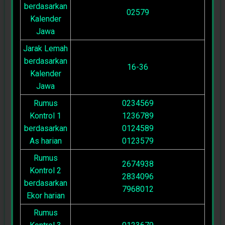
berdasarkan
02579
Kalender
Jawa
Jarak Lemah
berdasarkan
16-36
Kalender
Jawa
Rumus
0234569
Kontrol 1
1236789
berdasarkan
0124589
As harian
0123579
Rumus
2674938
Kontrol 2
2834096
berdasarkan
7968012
Ekor harian
Rumus