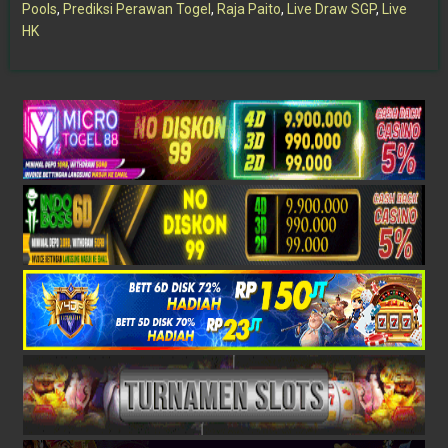
Pools
,
Prediksi Perawan Togel
,
Raja Paito
,
Live Draw SGP
,
Live
HK