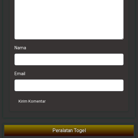
Nama
Email
Kirim Komentar
Peralatan Togel