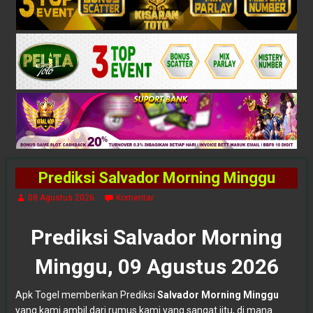
Prediksi Salvador Morning Minggu
08 Agustus 2026
Komentar
Prediksi Salvador Morning
Minggu, 09 Agustus 2026
Apk Togel memberikan Prediksi
Salvador Morning Minggu
yang kami ambil dari rumus kami yang sangat jitu, di mana