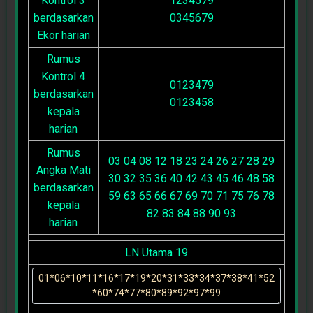
Kontrol 3
1234579
berdasarkan
0345679
Ekor harian
Rumus
Kontrol 4
0123479
berdasarkan
0123458
kepala
harian
Rumus
03 04 08 12 18 23 24 26 27 28 29
Angka Mati
30 32 35 36 40 42 43 45 46 48 58
berdasarkan
59 63 65 66 67 69 70 71 75 76 78
kepala
82 83 84 88 90 93
harian
LN Utama 19