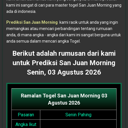
kami ini sangat di cari para master togel San Juan Morning yang
ada di indonesia.
Prediksi San Juan Morning
kami racik untuk anda yang ingin
memangkas atau mencari perbandingan tentang rumusan
anda, di mana angka - angka dari kami ini sangat berguna untuk
anda semua dalam mencari angka Togel.
Berikut adalah rumusan dari kami
untuk Prediksi San Juan Morning
Senin, 03 Agustus 2026
Ramalan Togel San Juan Morning 03
Agustus 2026
Pasaran
Senin Pahing
Angka Ikut