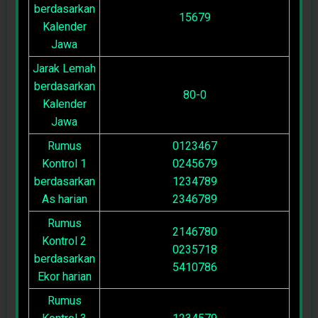
berdasarkan
15679
Kalender
Jawa
Jarak Lemah
berdasarkan
80-0
Kalender
Jawa
Rumus
0123467
Kontrol 1
0245679
berdasarkan
1234789
As harian
2346789
Rumus
2146780
Kontrol 2
0235718
berdasarkan
5410786
Ekor harian
Rumus