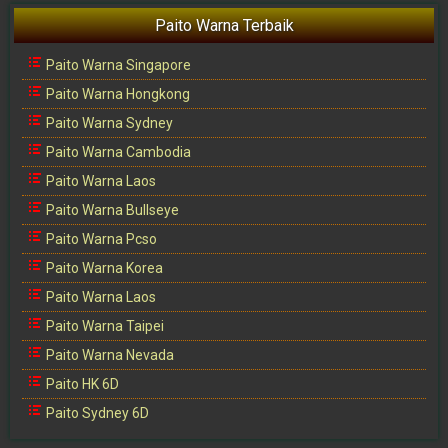
Paito Warna Terbaik
Paito Warna Singapore
Paito Warna Hongkong
Paito Warna Sydney
Paito Warna Cambodia
Paito Warna Laos
Paito Warna Bullseye
Paito Warna Pcso
Paito Warna Korea
Paito Warna Laos
Paito Warna Taipei
Paito Warna Nevada
Paito HK 6D
Paito Sydney 6D