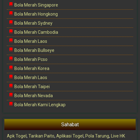
Bola Merah Singapore
Bola Merah Hongkong
Bola Merah Sydney
Bola Merah Cambodia
Bola Merah Laos
Bola Merah Bullseye
Bola Merah Pcso
Bola Merah Korea
Bola Merah Laos
Bola Merah Taipei
Bola Merah Nevada
Bola Merah Kami Lengkap
Sahabat
Apk Togel
,
Tarikan Paito
,
Aplikasi Togel
,
Pola Tarung
,
Live HK