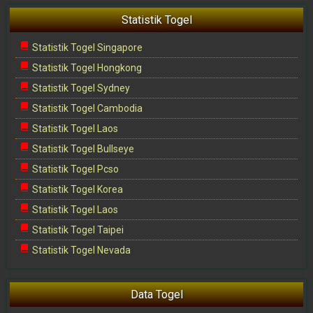
Statistik Togel
Statistik Togel Singapore
Statistik Togel Hongkong
Statistik Togel Sydney
Statistik Togel Cambodia
Statistik Togel Laos
Statistik Togel Bullseye
Statistik Togel Pcso
Statistik Togel Korea
Statistik Togel Laos
Statistik Togel Taipei
Statistik Togel Nevada
Data Togel