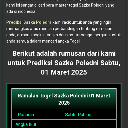
kami ini sangat di cari para master togel Sazka Poledni yang
ada di indonesia.
Prediksi Sazka Poledni
kami racik untuk anda yang ingin
memangkas atau mencari perbandingan tentang rumusan
anda, di mana angka - angka dari kami ini sangat berguna untuk
anda semua dalam mencari angka Togel.
Berikut adalah rumusan dari kami
untuk Prediksi Sazka Poledni Sabtu,
01 Maret 2025
Ramalan Togel Sazka Poledni 01 Maret
2025
Pasaran
Sabtu Pahing
Angka Ikut