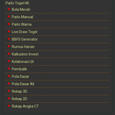
Paito Togel HK
Bola Merah
Paito Manual
Paito Warna
Live Draw Togel
BBFS Generator
Rumus Harian
Kalkulator Invest
Kolaborasi LN
Pembalik
Pola Dasar
Pola Dasar All
Rekap 3D
Rekap 2D
Rekap Angka CT