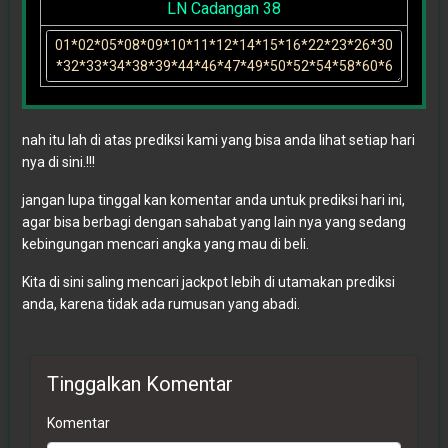
LN Cadangan 38
nah itu lah di atas prediksi kami yang bisa anda lihat setiap hari
nya di sini.!!!
jangan lupa tinggal kan komentar anda untuk prediksi hari ini,
agar bisa berbagi dengan sahabat yang lain nya yang sedang
kebingungan mencari angka yang mau di beli.
Kita di sini saling mencari jackpot lebih di utamakan prediksi
anda, karena tidak ada rumusan yang abadi.
Tinggalkan Komentar
Komentar