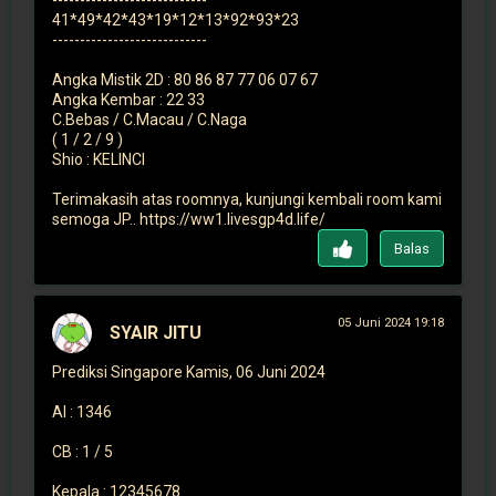
----------------------------
41*49*42*43*19*12*13*92*93*23
----------------------------
Angka Mistik 2D : 80 86 87 77 06 07 67
Angka Kembar : 22 33
C.Bebas / C.Macau / C.Naga
( 1 / 2 / 9 )
Shio : KELINCI
Terimakasih atas roomnya, kunjungi kembali room kami
semoga JP.. https://ww1.livesgp4d.life/
Balas
05 Juni 2024 19:18
SYAIR JITU
Prediksi Singapore Kamis, 06 Juni 2024
AI : 1346
CB : 1 / 5
Kepala : 12345678