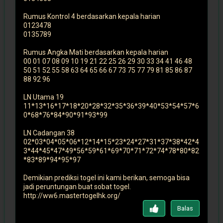
Rumus Kontrol 4 berdasarkan kepala harian
0123478
0135789
Rumus Angka Mati berdasarkan kepala harian
00 01 07 08 09 10 19 21 22 25 26 29 30 33 34 41 46 48
50 51 52 55 58 63 64 65 66 67 73 75 77 79 81 85 86 87
88 92 96
LN Utama 19
11*13*16*17*18*20*28*32*35*36*39*40*53*54*57*6
0*68*76*84*90*91*93*99
LN Cadangan 38
02*03*04*05*06*12*14*15*23*24*27*31*37*38*42*4
3*44*45*47*49*56*59*61*69*70*71*72*74*78*80*82
*83*89*94*95*97
Demikian prediksi togel ini kami berikan, semoga bisa
jadi peruntungan buat sobat togel.
http://ww6.mastertogelhk.org/
Balas