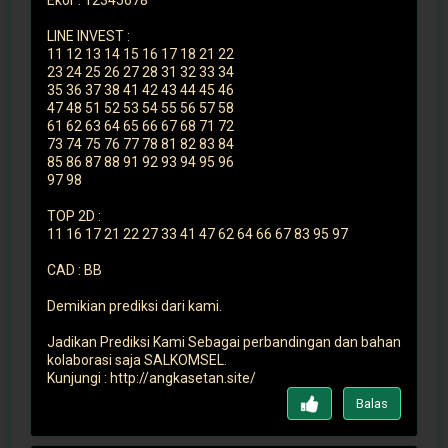
LINE INVEST :
11 12 13 14 15 16 17 18 21 22
23 24 25 26 27 28 31 32 33 34
35 36 37 38 41 42 43 44 45 46
47 48 51 52 53 54 55 56 57 58
61 62 63 64 65 66 67 68 71 72
73 74 75 76 77 78 81 82 83 84
85 86 87 88 91 92 93 94 95 96
97 98
TOP 2D :
11 16 17 21 22 27 33 41 47 62 64 66 67 83 95 97
CAD : BB
Demikian prediksi dari kami.
Jadikan Prediksi Kami Sebagai perbandingan dan bahan
kolaborasi saja SALKOMSEL.
Kunjungi : http://angkasetan.site/
Balas