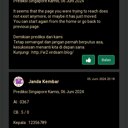
Prediksi Singapore Kamis, 06 Juni 2024
It seems that the page you were trying to reach does
not exist anymore, or maybe it has just moved.
You can start again from the home or go back to
previous page.
Demikian prediksi dari kami.
Tetap semangat dan jangan pernah berputus asa,
kesuksesan menanti kita di depan sana.
Kunjungi : http://w2.virdsam.blog/
Balas
05 Juni 2024 20:18
Janda Kembar
Prediksi Singapore Kamis, 06 Juni 2024
AI : 0367
CB : 5 / 0
Kepala : 12356789