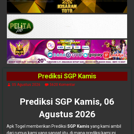
Prediksi SGP Kamis
05 Agustus 2026
5620 Komentar
Prediksi SGP Kamis, 06
Agustus 2026
Apk Togel memberikan Prediksi
SGP Kamis
yang kami ambil
dari rumus kami yang sangat jitu, di mana prediksi kami ini