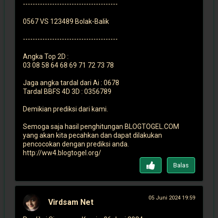
---------------------------------------
0567 VS 123489 Bolak-Balik
---------------------------------------
Angka Top 2D :
03 08 58 64 68 69 71 72 73 78
Jaga angka tardal dari Ai : 0678
Tardal BBFS 4D 3D : 0356789
Demikian prediksi dari kami.
Semoga saja hasil penghitungan BLOGTOGEL.COM
yang akan kita pecahkan dan dapat dilakukan
pencocokan dengan prediksi anda.
http://ww4.blogtogel.org/
Balas
05 Juni 2024 19:59
Virdsam Net