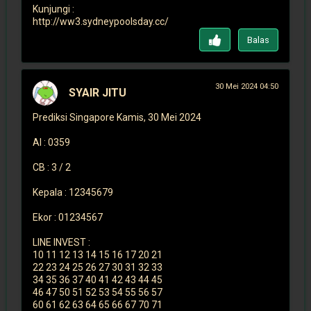
Kunjungi :
http://ww3.sydneypoolsday.cc/
Balas
30 Mei 2024 04:50
SYAIR JITU
Prediksi Singapore Kamis, 30 Mei 2024
AI : 0359
CB : 3 / 2
Kepala : 12345679
Ekor : 01234567
LINE INVEST :
10 11 12 13 14 15 16 17 20 21
22 23 24 25 26 27 30 31 32 33
34 35 36 37 40 41 42 43 44 45
46 47 50 51 52 53 54 55 56 57
60 61 62 63 64 65 66 67 70 71