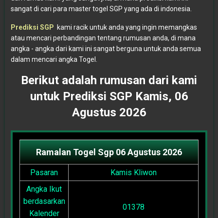
sangat di cari para master togel SGP yang ada di indonesia.
Prediksi SGP
kami racik untuk anda yang ingin memangkas
atau mencari perbandingan tentang rumusan anda, di mana
angka - angka dari kami ini sangat berguna untuk anda semua
dalam mencari angka Togel.
Berikut adalah rumusan dari kami
untuk Prediksi SGP Kamis, 06
Agustus 2026
Ramalan Togel Sgp 06 Agustus 2026
Pasaran
Kamis Kliwon
Angka Ikut
berdasarkan
01378
Kalender