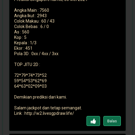
Angka Main : 7560
Angka Ikut : 2943
Colok Makau : 60 / 43
Colok Bebas : 6 / 0
As : 560
Kop : 5
Kepala : 1/3
Ekor : 451
Pola 3D : 0xx / 4xx / 3xx
TOP JITU 2D :
72*79*74*73*52
59*54*53*62*69
64*63*02*09*03
Demikian prediksi dari kami.
Salam jackpot dan tetap semangat.
Link : http://w2.livesgpdraw.life/
Balas