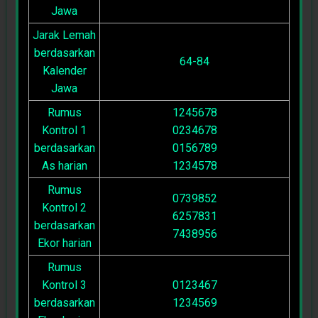
Jawa
Jarak Lemah
berdasarkan
64-84
Kalender
Jawa
Rumus
1245678
Kontrol 1
0234678
berdasarkan
0156789
As harian
1234578
Rumus
0739852
Kontrol 2
6257831
berdasarkan
7438956
Ekor harian
Rumus
Kontrol 3
0123467
berdasarkan
1234569