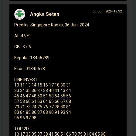
05 Juni 2024 19:32
Angka Setan
Prediksi Singapore Kamis, 06 Juni 2024
AI : 4679
CB : 3 / 6
Kepala : 13456789
Ekor : 01345678
LINE INVEST :
10 11 13 14 15 16 17 18 30 31
33 34 35 36 37 38 40 41 43 44
45 46 47 48 50 51 53 54 55 56
57 58 60 61 63 64 65 66 67 68
70 71 73 74 75 76 77 78 80 81
83 84 85 86 87 88 90 91 93 94
95 96 97 98
TOP 2D :
10 17 33 35 37 38 41 50 51 66 70 75 81 84 85 98