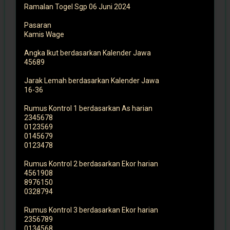
Ramalan Togel Sgp 06 Juni 2024
Pasaran
Kamis Wage
Angka Ikut berdasarkan Kalender Jawa
45689
Jarak Lemah berdasarkan Kalender Jawa
16-36
Rumus Kontrol 1 berdasarkan As harian
2345678
0123569
0145679
0123478
Rumus Kontrol 2 berdasarkan Ekor harian
4561908
8976150
0328794
Rumus Kontrol 3 berdasarkan Ekor harian
2356789
0134568