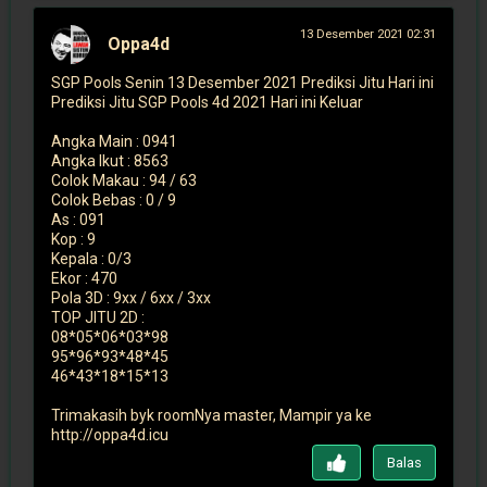
13 Desember 2021 02:31
Oppa4d
SGP Pools Senin 13 Desember 2021 Prediksi Jitu Hari ini
Prediksi Jitu SGP Pools 4d 2021 Hari ini Keluar
Angka Main : 0941
Angka Ikut : 8563
Colok Makau : 94 / 63
Colok Bebas : 0 / 9
As : 091
Kop : 9
Kepala : 0/3
Ekor : 470
Pola 3D : 9xx / 6xx / 3xx
TOP JITU 2D :
08*05*06*03*98
95*96*93*48*45
46*43*18*15*13
Trimakasih byk roomNya master, Mampir ya ke
http://oppa4d.icu
Balas