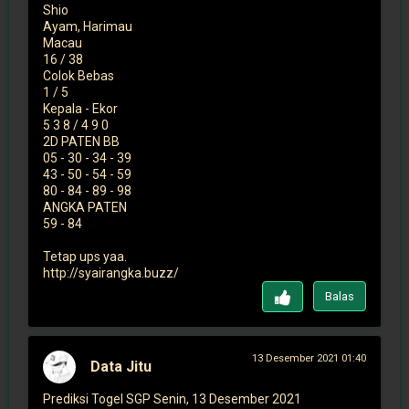
Shio
Ayam, Harimau
Macau
16 / 38
Colok Bebas
1 / 5
Kepala - Ekor
5 3 8 / 4 9 0
2D PATEN BB
05 - 30 - 34 - 39
43 - 50 - 54 - 59
80 - 84 - 89 - 98
ANGKA PATEN
59 - 84
Tetap ups yaa.
http://syairangka.buzz/
Balas
13 Desember 2021 01:40
Data Jitu
Prediksi Togel SGP Senin, 13 Desember 2021