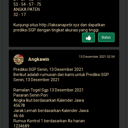
53 - 54 - 57 - 75
ANGKA PATEN
32 - 17
Kunjungi situs http://laksanapetir.xyz dan dapatkan
prediksi SGP dengan tingkat akurasi yang tinggi.
Balas
13 Desember 2021 02:54
Angkawin
Prediksi SGP Senin, 13 Desember 2021
Berikut adalah rumusan dari kami untuk Prediksi SGP
Senin, 13 Desember 2021
Ramalan Togel Sgp 13 Desember 2021
Pasaran Senin Pon
Angka Ikut berdasarkan Kalender Jawa
45678
Jarak Lemah berdasarkan Kalender Jawa
46-66
Rumus Kontrol 1 berdasarkan As harian
1234689