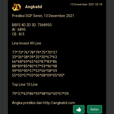
13 Desember 2021 02:18
Angka6d
Prediksi SGP Senin, 13 Desember 2021
BBFS 4D 2D 3D: 7368950
AI : 6895
CB : 8/5
Line Invest 49 Line
77*73*76*78*79*75*70*37
33*36*38*39*35*30*67*63
66*68*69*65*60*87*83*86
88*89*85*80*97*93*96*98
99*95*90*57*53*56*58*59
55*50*07*03*06*08*09*05*00*
Top Line 10 Line
79*37*63*86*93*98*56*50*07*09
Angka prediksi dari http://angka6d.com
Balas