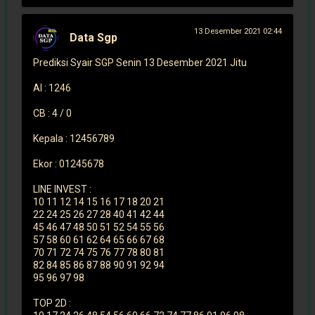
13 Desember 2021 02:44
Data Sgp
Prediksi Syair SGP Senin 13 Desember 2021 Jitu
AI : 1246
CB : 4 / 0
Kepala : 12456789
Ekor : 01245678
LINE INVEST :
10 11 12 14 15 16 17 18 20 21
22 24 25 26 27 28 40 41 42 44
45 46 47 48 50 51 52 54 55 56
57 58 60 61 62 64 65 66 67 68
70 71 72 74 75 76 77 78 80 81
82 84 85 86 87 88 90 91 92 94
95 96 97 98
TOP 2D :