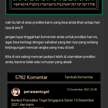
nah itu lah di atas prediksi kami yang bisa anda lihat setiap hari
nya di sini.!!!
jangan lupa tinggal kan komentar anda untuk prediksi hari ini,
agar bisa berbagi dengan sahabat yang lain nya yang sedang
kebingungan mencari angka yang mau di beli.
Kita di sini saling mencari jackpot lebih di utamakan prediksi
anda, karena tidak ada rumusan yang abadi.
5782 Komentar
Tambah Komentar
12 Desember 2021 22:38
perawantogel
Berikut Prerediksi Togel Singapore Senin 13 Desember
2021 dari kami.