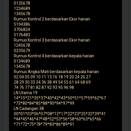
0135678
1234689
1345678
Rumus Kontrol 2 berdasarkan Ekor harian
5194386
3706824
5176483
Rumus Kontrol 3 berdasarkan Ekor harian
1245678
0235679
Rumus Kontrol 4 berdasarkan kepala harian
0134689
1345678
Rumus Angka Mati berdasarkan kepala harian
02 04 05 09 10 11 13 16 18 19 20 24 26 27
28 29 30 33 34 36 38 49 54 55 61 64 68 69
74 76 77 81 82 87 92 93 95 96 98
LN Utama 19
14*15*21*35*37*40*42*43*50*51*57*59*62*67
*73*80*84*85*88*90*94*97*99
LN Cadangan 38
00*01*03*06*07*08*12*17*22*23*25*32*39*41
*44*45*46*47*48*52*53*56*58*60*63*65*66
*71*72*75*78*79*83*86*89*91