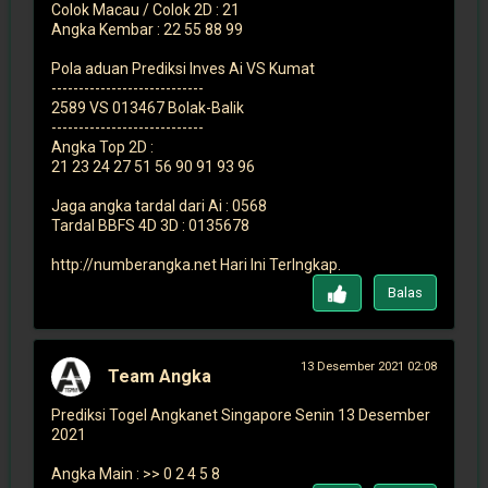
Colok Macau / Colok 2D : 21
Angka Kembar : 22 55 88 99
Pola aduan Prediksi Inves Ai VS Kumat
----------------------------
2589 VS 013467 Bolak-Balik
----------------------------
Angka Top 2D :
21 23 24 27 51 56 90 91 93 96
Jaga angka tardal dari Ai : 0568
Tardal BBFS 4D 3D : 0135678
http://numberangka.net Hari Ini Terlngkap.
Balas
13 Desember 2021 02:08
Team Angka
Prediksi Togel Angkanet Singapore Senin 13 Desember
2021
Angka Main : >> 0 2 4 5 8