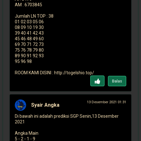
AM : 6703845
Jumlah LN TOP : 38
01 02 03 05 06
08 09 10 19 30
39 40 41 42 43
45 46 48 49 60
69 70 71 72 73
75 76 78 79 80
89 90 91 92 93
95 96 98
ROOM KAMI DISINI : http://togelshio.top/
Balas
13 Desember 2021 01:31
Syair Angka
Di bawah ini adalah prediksi SGP Senin,13 Desember
2021
Angka Main
5 - 2 - 1 - 9