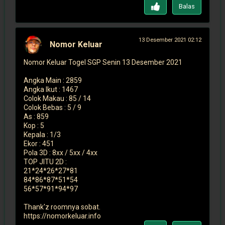
Balas
13 Desember 2021 02:12
Nomor Keluar
Nomor Keluar Togel SGP Senin 13 Desember 2021
Angka Main : 2859
Angka Ikut : 1467
Colok Makau : 85 / 14
Colok Bebas : 5 / 9
As : 859
Kop : 5
Kepala : 1/3
Ekor : 451
Pola 3D : 8xx / 5xx / 4xx
TOP JITU 2D :
21*24*26*27*81
84*86*87*51*54
56*57*91*94*97
Thank'z roomnya sobat.
https://nomorkeluar.info