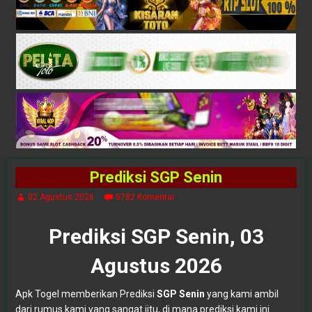
Prediksi SGP Senin
02 Agustus 2026
5782 Komentar
Prediksi SGP Senin, 03
Agustus 2026
Apk Togel memberikan Prediksi
SGP Senin
yang kami ambil
dari rumus kami yang sangat jitu, di mana prediksi kami ini