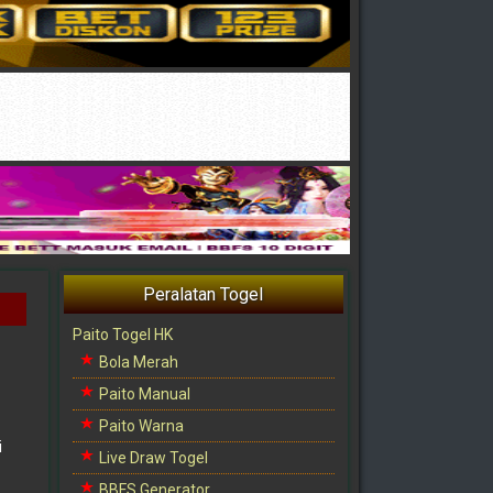
Peralatan Togel
Paito Togel HK
Bola Merah
Paito Manual
Paito Warna
i
Live Draw Togel
BBFS Generator