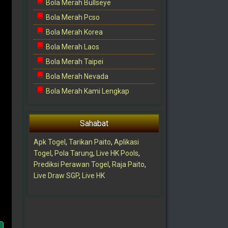
Bola Merah Bullseye
Bola Merah Pcso
Bola Merah Korea
Bola Merah Laos
Bola Merah Taipei
Bola Merah Nevada
Bola Merah Kami Lengkap
Sahabat
Apk Togel
,
Tarikan Paito
,
Aplikasi
Togel
,
Pola Tarung
,
Live HK Pools
,
Prediksi Perawan Togel
,
Raja Paito
,
Live Draw SGP
,
Live HK