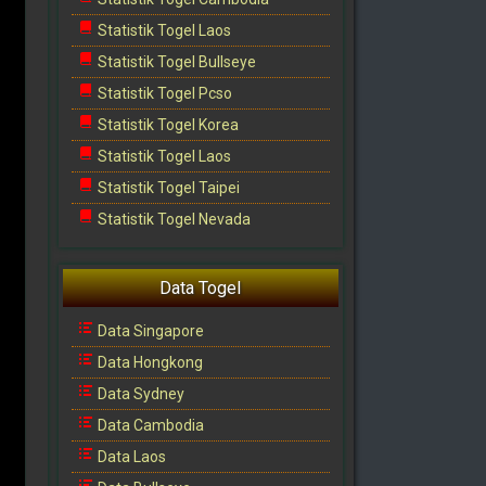
Statistik Togel Laos
Statistik Togel Bullseye
Statistik Togel Pcso
Statistik Togel Korea
Statistik Togel Laos
Statistik Togel Taipei
Statistik Togel Nevada
Data Togel
Data Singapore
Data Hongkong
Data Sydney
Data Cambodia
Data Laos