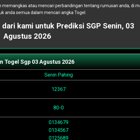
gin memangkas atau mencari perbandingan tentang rumusan anda, di 
ntuk anda semua dalam mencari angka Togel.
 dari kami untuk Prediksi SGP Senin, 03
Agustus 2026
n Togel Sgp 03 Agustus 2026
Senin Pahing
12367
80-0
0134679
0134567
0125689