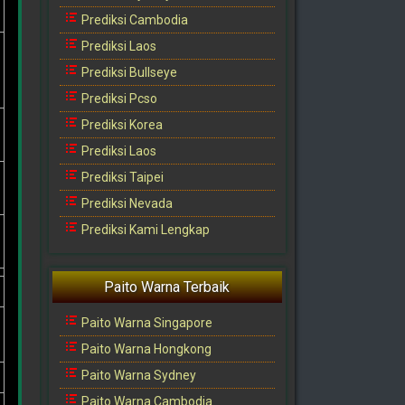
Prediksi Cambodia
Prediksi Laos
Prediksi Bullseye
Prediksi Pcso
Prediksi Korea
Prediksi Laos
Prediksi Taipei
Prediksi Nevada
Prediksi Kami Lengkap
Paito Warna Terbaik
Paito Warna Singapore
Paito Warna Hongkong
Paito Warna Sydney
Paito Warna Cambodia