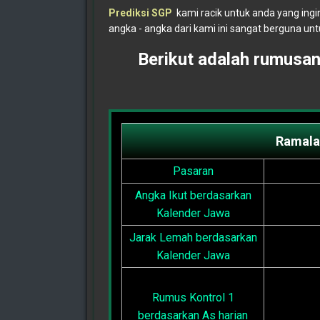
Prediksi SGP
kami racik untuk anda yang in
angka - angka dari kami ini sangat berguna u
Berikut adalah rumusan
Ramala
Pasaran
Angka Ikut berdasarkan
Kalender Jawa
Jarak Lemah berdasarkan
Kalender Jawa
Rumus Kontrol 1
berdasarkan As harian