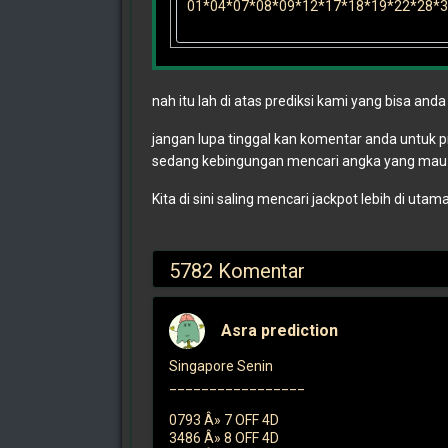
nah itu lah di atas prediksi kami yang bisa anda li
jangan lupa tinggal kan komentar anda untuk pr
sedang kebingungan mencari angka yang mau d
Kita di sini saling mencari jackpot lebih di ut
5782 Komentar
Asra prediction
Singapore Senin
_________________
0793 Â» 7 OFF 4D
3486 Â» 8 OFF 4D