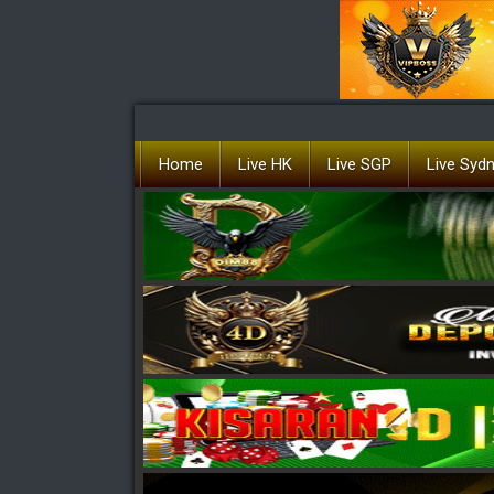
Home
Live HK
Live SGP
Live Syd