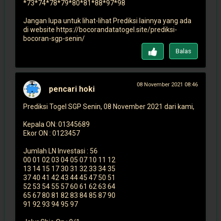
*73*74*78*79*80*81*88*97*98
Jangan lupa untuk lihat-lihat Prediksi lainnya yang ada
di website https://bocorandatatogel.site/prediksi-
bocoran-sgp-senin/
Balas
08 November 2021 08:46
pencari hoki
Prediksi Togel SGP Senin, 08 November 2021 dari kami,
Kepala ON: 01345689
Ekor ON : 0123457
Jumlah LN Investasi : 56
00 01 02 03 04 05 07 10 11 12
13 14 15 17 30 31 32 33 34 35
37 40 41 42 43 44 45 47 50 51
52 53 54 55 57 60 61 62 63 64
65 67 80 81 82 83 84 85 87 90
91 92 93 94 95 97