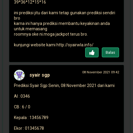
39*36*12*15*16
ini prediksi jitu dari kami tetap gunakan prediksi sendiri
bro
karna ini hanya prediksi membantu keyakinan anda
untuk memasang
roomnya oke ni.moga jackpot terus bro.
kunjungi website kami http://syairwla.info/
Balas
08 November 2021 09:42
syair sgp
Prediksi Syair Sgp Senin, 08 November 2021 dari kami
AI : 0346
CB : 6 / 0
Kepala : 13456789
Ekor : 01345678