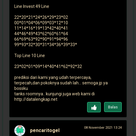
Line Invest 49 Line
22*20*21*24*26*29*23*02
00*01*04*06*09*03*12*10
11*14*16*19*13*42*40*41
44*46*49*43*62*60*61*64
66*69*63*92*90*91*94*96
99*93*32*30*31*34*36*39*33*
Top Line 10 Line
23*02*01*09*14*40*41*62*92*32
prediksi dari kami yang udah terpercaya,
terpecah,dan pokoknya sudah lah... semoga jp ya
bossku
tanks roomnya.. kunjungi juga web kami di
http://datalengkap.net
Balas
08 November 2021 13:24
pencaritogel