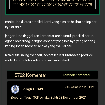
nah itu lah di atas prediksi kami yang bisa anda lihat setiap hari
nya di sini.!!!
jangan lupa tinggal kan komentar anda untuk prediksi hari ini,
agar bisa berbagi dengan sahabat yang lain nya yang sedang
kebingungan mencari angka yang mau di beli.
Kita di sini saling mencari jackpot lebih di utamakan prediksi
anda, karena tidak ada rumusan yang abadi.
5782 Komentar
Tambah Komentar
08 November 2021 08:24
Angka Sakti
Bocoran Togel SGP Angka Sakti 08 November 2021