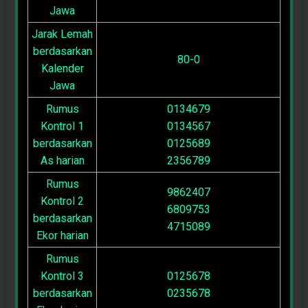
Jawa
Jarak Lemah
berdasarkan
80-0
Kalender
Jawa
Rumus
0134679
Kontrol 1
0134567
berdasarkan
0125689
As harian
2356789
Rumus
9862407
Kontrol 2
6809753
berdasarkan
4715089
Ekor harian
Rumus
Kontrol 3
0125678
berdasarkan
0235678