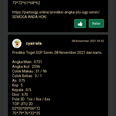
73*72*61*68*62
https://paitosgp.online/prediksi-angka-jitu-sgp-senin/
SEMOGA ANDA HOKI
Balas
08 November 2021 09:42
syairwla
Prediksi Togel SGP Senin, 08 November 2021 dari kami,
Angka Main : 0731
Angka Ikut : 2596
Colok Makau : 31 / 96
Colok Bebas : 3 / 1
As : 075
Kop : 5
Kepala : 0/5
Ekor : 670
Pola 3D : 1xx / 9xx / 6xx
TOP JITU 2D :
02*05*09*06*72
75*79*76*32*35