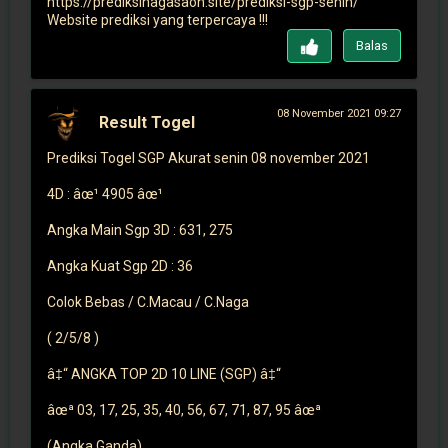
https://prediksinagasaon.site/prediksi-sgp-senin/
Website prediksi yang terpercaya !!!
Balas
08 November 2021 09:27
Result Togel
Prediksi Togel SGP Akurat senin 08 november 2021
4D : âœ¹ 4905 âœ¹
Angka Main Sgp 3D : 631, 275
Angka Kuat Sgp 2D : 36
Colok Bebas / C.Macau / C.Naga
( 2/5/8 )
â‡“ ANGKA TOP 2D 10 LINE (SGP) â‡“
âœª 03, 17, 25, 35, 40, 56, 67, 71, 87, 95 âœª
(Angka Ganda)