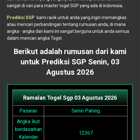
sangat di cari para master togel SGP yang ada di indonesia.
Prediksi SGP
kami racik untuk anda yang ingin memangkas
atau mencari perbandingan tentang rumusan anda, di mana
angka - angka dari kami ini sangat berguna untuk anda semua
dalam mencari angka Togel.
Berikut adalah rumusan dari kami
untuk Prediksi SGP Senin, 03
Agustus 2026
Ramalan Togel Sgp 03 Agustus 2026
Pasaran
Senin Pahing
Angka Ikut
berdasarkan
12367
Kalender