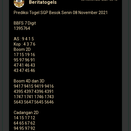
Beritatogels
Prediksi Togel SGP Besok Senin 08 November 2021
BBFS 7 Digit
1395764
AS : 9 4 1 5
Kop : 4 3 7 6
Boom 2D
17 15 19 16
95 97 96 91
47 41 46 43
43 47 45 46
Boom 4D dan 3D
9417 9415 9419 9416
4395 4397 4396 4391
1747 1741 1746 1743
5643 5647 5645 5646
Cadangan 2D
14 15 17 12
64 65 67 62
94 95 97 92