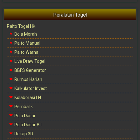
Peralatan Togel
Paito Togel HK
Bola Merah
Paito Manual
Paito Warna
Live Draw Togel
BBFS Generator
Rumus Harian
Kalkulator Invest
Kolaborasi LN
Pembalik
Pola Dasar
Pola Dasar All
Rekap 3D