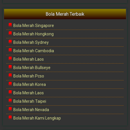
Bola Merah Terbaik
Bola Merah Singapore
Bola Merah Hongkong
Bola Merah Sydney
Bola Merah Cambodia
Bola Merah Laos
Bola Merah Bullseye
Bola Merah Pcso
Bola Merah Korea
Bola Merah Laos
Bola Merah Taipei
Bola Merah Nevada
Bola Merah Kami Lengkap