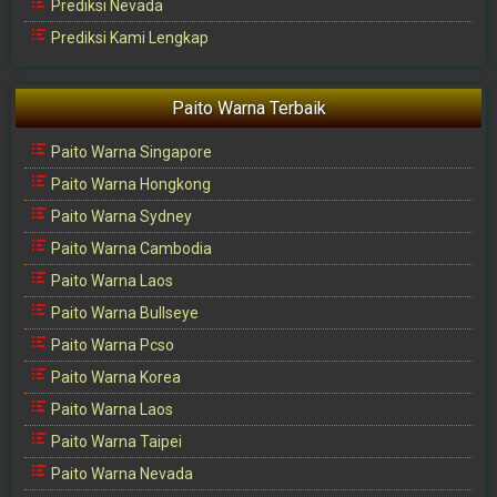
Prediksi Nevada
Prediksi Kami Lengkap
Paito Warna Terbaik
Paito Warna Singapore
Paito Warna Hongkong
Paito Warna Sydney
Paito Warna Cambodia
Paito Warna Laos
Paito Warna Bullseye
Paito Warna Pcso
Paito Warna Korea
Paito Warna Laos
Paito Warna Taipei
Paito Warna Nevada