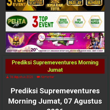
Prediksi Supremeventures Morning
Jumat
06 Agustus 2026
Komentar
Prediksi Supremeventures
Morning Jumat, 07 Agustus