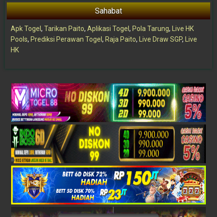
Sahabat
Apk Togel
,
Tarikan Paito
,
Aplikasi Togel
,
Pola Tarung
,
Live HK
Pools
,
Prediksi Perawan Togel
,
Raja Paito
,
Live Draw SGP
,
Live
HK