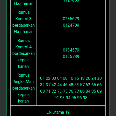
1927063
Ekor harian
Rumus
Kontrol 3
0235679
berdasarkan
0124789
Ekor harian
Rumus
Kontrol 4
0134579
berdasarkan
0125789
kepala
harian
Rumus
01 02 03 04 08 10 15 18 20 24 30
Angka Mati
32 37 42 44 46 48 53 57 62 65 66
berdasarkan
68 71 72 73 75 76 77 80 84 85 89
kepala
91 93 94 95 96 98
harian
LN Utama 19