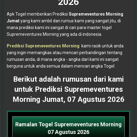
2026
Apk Togel memberikan Prediksi
Supremeventures Morning
Jumat
yang kami ambil dari rumus kami yang sangat jitu, di
mana prediksi kami ini sangat di cari para master togel
Supremeventures Morning yang ada di indonesia.
Prediksi Supremeventures Morning
kami racik untuk anda
yang ingin memangkas atau mencari perbandingan tentang
rumusan anda, di mana angka - angka dari kami ini sangat
berguna untuk anda semua dalam mencari angka Togel.
Berikut adalah rumusan dari kami
untuk Prediksi Supremeventures
Morning Jumat, 07 Agustus 2026
Ramalan Togel Supremeventures Morning
07 Agustus 2026