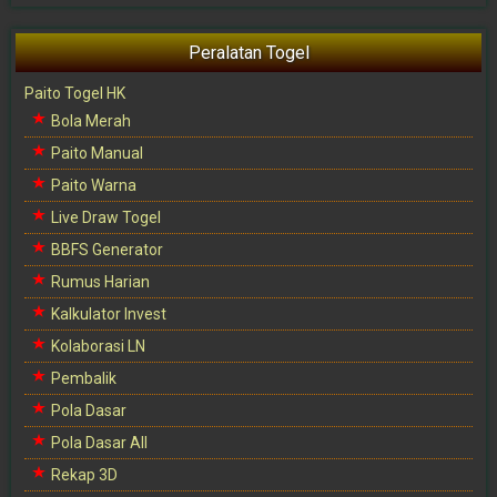
Peralatan Togel
Paito Togel HK
Bola Merah
Paito Manual
Paito Warna
Live Draw Togel
BBFS Generator
Rumus Harian
Kalkulator Invest
Kolaborasi LN
Pembalik
Pola Dasar
Pola Dasar All
Rekap 3D