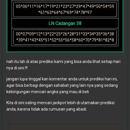
LN Cadangan 38
nah itu lah di atas prediksi kami yang bisa anda lihat setiap hari
nya di sini.!!!
jangan lupa tinggal kan komentar anda untuk prediksi hari ini,
agar bisa berbagi dengan sahabat yang lain nya yang sedang
kebingungan mencari angka yang mau di beli.
Kita di sini saling mencari jackpot lebih di utamakan prediksi
anda, karena tidak ada rumusan yang abadi.