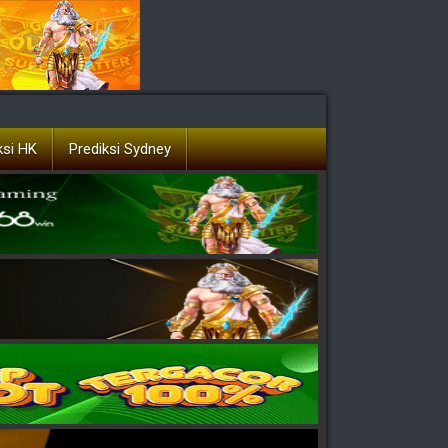
ksi HK
Prediksi Sydney