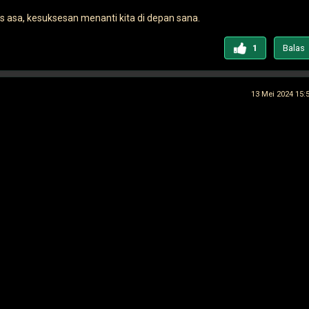
 asa, kesuksesan menanti kita di depan sana.
1
Balas
13 Mei 2024 15: