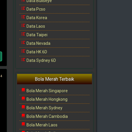
Data Bullseye
Data Pcso
Data Korea
Data Laos
Data Taipei
Data Nevada
Data HK 6D
Data Sydney 6D
14
Bola Merah Terbaik
Bola Merah Singapore
Bola Merah Hongkong
Bola Merah Sydney
Bola Merah Cambodia
Bola Merah Laos