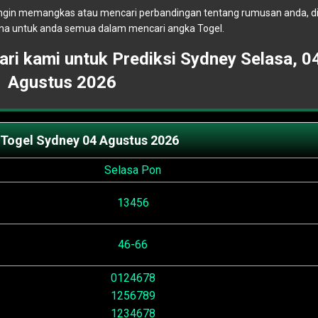
ingin memangkas atau mencari perbandingan tentang rumusan anda, d
una untuk anda semua dalam mencari angka Togel.
ari kami untuk Prediksi Sydney Selasa, 0
Agustus 2026
Togel Sydney 04 Agustus 2026
Selasa Pon
13456
46-66
0124678
1256789
1234678