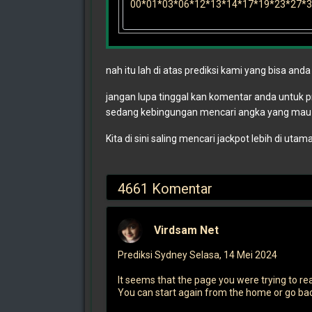
nah itu lah di atas prediksi kami yang bisa anda li
jangan lupa tinggal kan komentar anda untuk pr
sedang kebingungan mencari angka yang mau d
Kita di sini saling mencari jackpot lebih di ut
4661 Komentar
Virdsam Net
Prediksi Sydney Selasa, 14 Mei 2024
It seems that the page you were trying to re
You can start again from the home or go bac