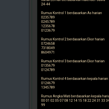
24-44
Rumus Kontrol 1 berdasarkan As harian
0235789
0245789
1235678
0123679
Rumus Kontrol 2 berdasarkan Ekor harian
0724658
7318049
8604971
Rumus Kontrol 3 berdasarkan Ekor harian
0135679
0124789
Rumus Kontrol 4 berdasarkan kepala harian
0124679
1345789
Rumus Angka Mati berdasarkan kepala hari
00 01 02 05 07 08 12 14 15 18 22 24 31 33 3
99