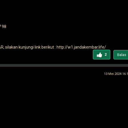
7 98
 silakan kunjungi link berikut : http://w1.jandakembar.life/
2
Balas
13 Mei 2024 16: