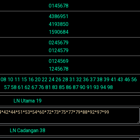
0145678
4386951
4193850
1590684
0245679
0124579
0124569
1245678
 08 10 11 15 16 20 22 24 26 28 31 32 36 37 38 39 41 43 46 56
57 58 61 62 67 76 81 83 85 86 87 90 91 93 94 98
LN Utama 19
LN Cadangan 38