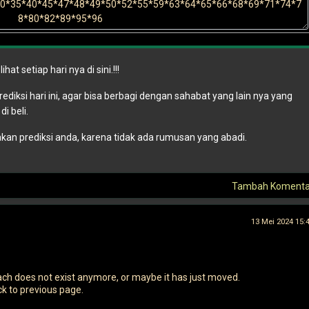
hat setiap hari nya di sini.!!!
ediksi hari ini, agar bisa berbagi dengan sahabat yang lain nya yang
i beli.
amakan prediksi anda, karena tidak ada rumusan yang abadi.
Tambah Komenta
13 Mei 2024 15:
ach does not exist anymore, or maybe it has just moved.
k to previous page.