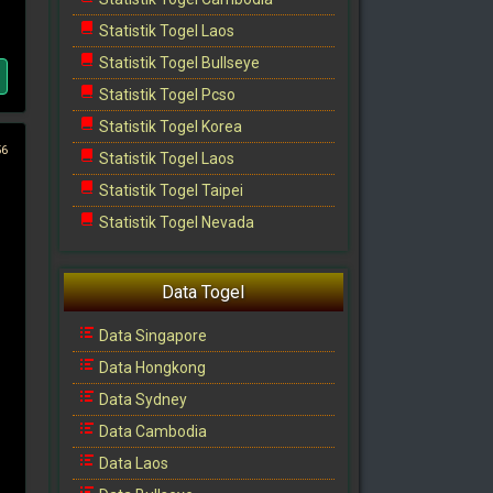
Statistik Togel Laos
Statistik Togel Bullseye
Statistik Togel Pcso
Statistik Togel Korea
56
Statistik Togel Laos
Statistik Togel Taipei
Statistik Togel Nevada
Data Togel
Data Singapore
Data Hongkong
Data Sydney
Data Cambodia
Data Laos