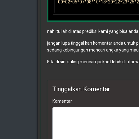
nah itu lah di atas prediksi kami yang bisa anda li
jangan lupa tinggal kan komentar anda untuk pr
sedang kebingungan mencari angka yang mau d
Kita di sini saling mencari jackpot lebih di ut
Tinggalkan Komentar
Komentar