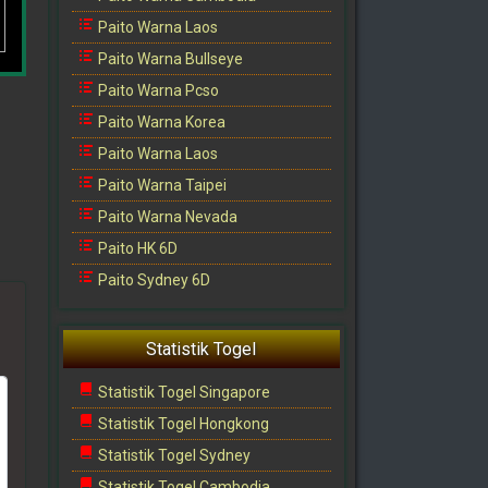
Paito Warna Laos
Paito Warna Bullseye
Paito Warna Pcso
Paito Warna Korea
Paito Warna Laos
Paito Warna Taipei
Paito Warna Nevada
Paito HK 6D
Paito Sydney 6D
Statistik Togel
Statistik Togel Singapore
Statistik Togel Hongkong
Statistik Togel Sydney
Statistik Togel Cambodia