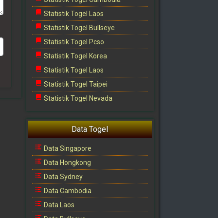
Statistik Togel Laos
Statistik Togel Bullseye
Statistik Togel Pcso
Statistik Togel Korea
Statistik Togel Laos
Statistik Togel Taipei
Statistik Togel Nevada
Data Togel
Data Singapore
Data Hongkong
Data Sydney
Data Cambodia
Data Laos