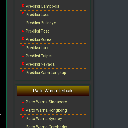
Prediksi Cambodia
Prediksi Laos
Prediksi Bullseye
Prediksi Pcso
Prediksi Korea
Prediksi Laos
Prediksi Taipei
Prediksi Nevada
Prediksi Kami Lengkap
Paito Warna Terbaik
Paito Warna Singapore
Paito Warna Hongkong
Paito Warna Sydney
Paito Warna Cambodia