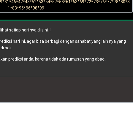
hat setiap hari nya di sini.!!!
ediksi hari ini, agar bisa berbagi dengan sahabat yang lain nya yang
i beli.
amakan prediksi anda, karena tidak ada rumusan yang abadi.