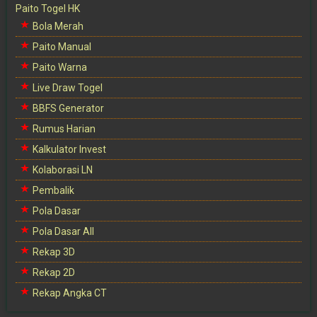
Paito Togel HK
Bola Merah
Paito Manual
Paito Warna
Live Draw Togel
BBFS Generator
Rumus Harian
Kalkulator Invest
Kolaborasi LN
Pembalik
Pola Dasar
Pola Dasar All
Rekap 3D
Rekap 2D
Rekap Angka CT