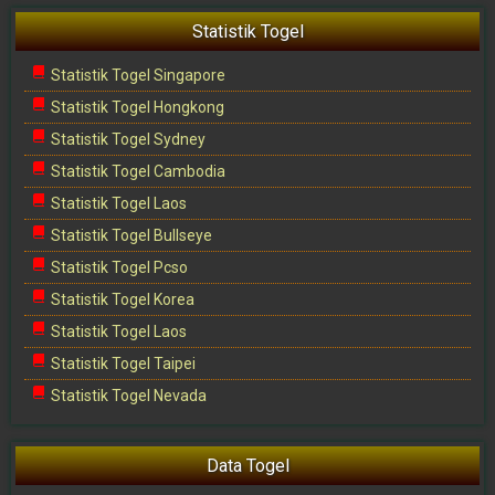
Statistik Togel
Statistik Togel Singapore
Statistik Togel Hongkong
Statistik Togel Sydney
Statistik Togel Cambodia
Statistik Togel Laos
Statistik Togel Bullseye
Statistik Togel Pcso
Statistik Togel Korea
Statistik Togel Laos
Statistik Togel Taipei
Statistik Togel Nevada
Data Togel