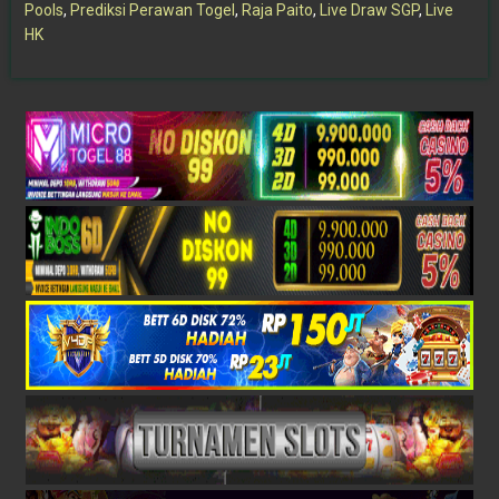
Pools
,
Prediksi Perawan Togel
,
Raja Paito
,
Live Draw SGP
,
Live
HK