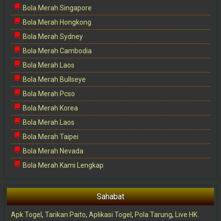
Bola Merah Singapore
Bola Merah Hongkong
Bola Merah Sydney
Bola Merah Cambodia
Bola Merah Laos
Bola Merah Bullseye
Bola Merah Pcso
Bola Merah Korea
Bola Merah Laos
Bola Merah Taipei
Bola Merah Nevada
Bola Merah Kami Lengkap
Sahabat
Apk Togel
,
Tarikan Paito
,
Aplikasi Togel
,
Pola Tarung
,
Live HK