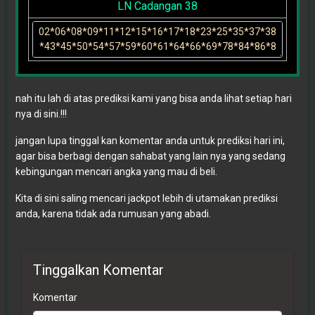
LN Cadangan 38
nah itu lah di atas prediksi kami yang bisa anda lihat setiap hari
nya di sini.!!!
jangan lupa tinggal kan komentar anda untuk prediksi hari ini,
agar bisa berbagi dengan sahabat yang lain nya yang sedang
kebingungan mencari angka yang mau di beli.
Kita di sini saling mencari jackpot lebih di utamakan prediksi
anda, karena tidak ada rumusan yang abadi.
Tinggalkan Komentar
Komentar