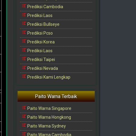
Prediksi Cambodia
Prediksi Laos
Prediksi Bullseye
Prediksi Pcso
Prediksi Korea
Prediksi Laos
Prediksi Taipei
Prediksi Nevada
Prediksi Kami Lengkap
Paito Warna Terbaik
Paito Warna Singapore
Paito Warna Hongkong
Paito Warna Sydney
Paito Warna Cambodia