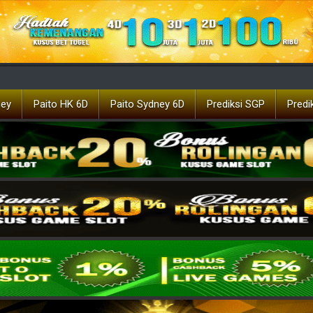
ney
Paito HK 6D
Paito Sydney 6D
Prediksi SGP
Predi