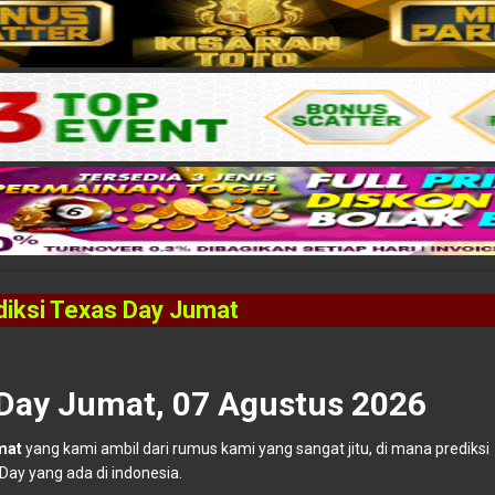
diksi Texas Day Jumat
 Day Jumat, 07 Agustus 2026
mat
yang kami ambil dari rumus kami yang sangat jitu, di mana prediksi
 Day yang ada di indonesia.