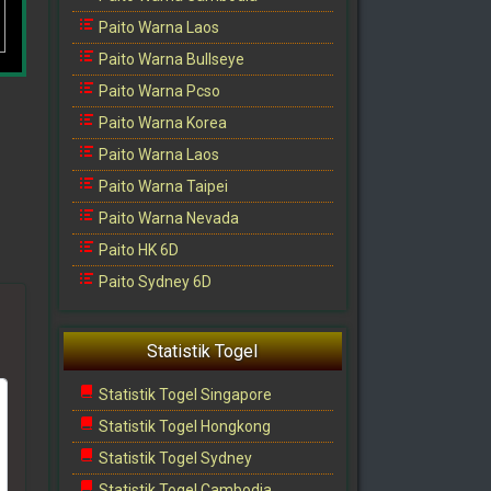
Paito Warna Laos
Paito Warna Bullseye
Paito Warna Pcso
Paito Warna Korea
Paito Warna Laos
Paito Warna Taipei
Paito Warna Nevada
Paito HK 6D
Paito Sydney 6D
Statistik Togel
Statistik Togel Singapore
Statistik Togel Hongkong
Statistik Togel Sydney
Statistik Togel Cambodia