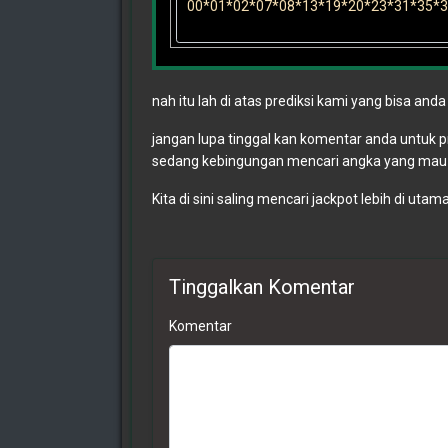
nah itu lah di atas prediksi kami yang bisa anda li
jangan lupa tinggal kan komentar anda untuk pr
sedang kebingungan mencari angka yang mau d
Kita di sini saling mencari jackpot lebih di ut
Tinggalkan Komentar
Komentar