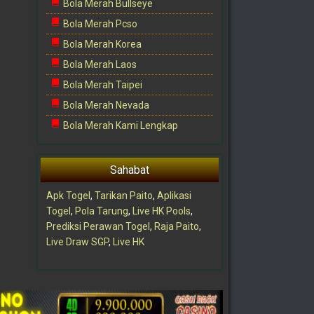
Bola Merah Bullseye
Bola Merah Pcso
Bola Merah Korea
Bola Merah Laos
Bola Merah Taipei
Bola Merah Nevada
Bola Merah Kami Lengkap
Sahabat
Apk Togel
,
Tarikan Paito
,
Aplikasi
Togel
,
Pola Tarung
,
Live HK Pools
,
Prediksi Perawan Togel
,
Raja Paito
,
Live Draw SGP
,
Live HK