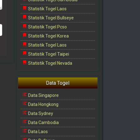
Statistik Togel Laos
Statistik Togel Bullseye
Statistik Togel Pcso
Statistik Togel Korea
Statistik Togel Laos
Statistik Togel Taipei
Statistik Togel Nevada
Data Togel
Data Singapore
Data Hongkong
Data Sydney
Data Cambodia
Data Laos