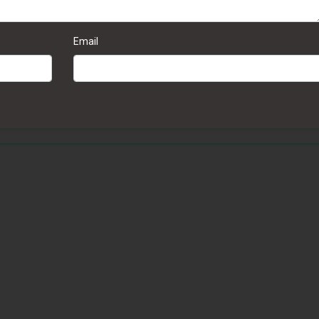
Email