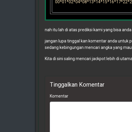
nah itu lah di atas prediksi kami yang bisa anda li
jangan lupa tinggal kan komentar anda untuk pr
sedang kebingungan mencari angka yang mau d
Kita di sini saling mencari jackpot lebih di ut
Tinggalkan Komentar
Komentar