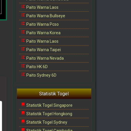
Paito Warna Laos
Paito Warna Bullseye
Paito Warna Pcso
Paito Warna Korea
Paito Warna Laos
Paito Warna Taipei
Paito Warna Nevada
Paito HK 6D
Paito Sydney 6D
Statistik Togel
Statistik Togel Singapore
Statistik Togel Hongkong
Statistik Togel Sydney
Statistik Togel Cambodia