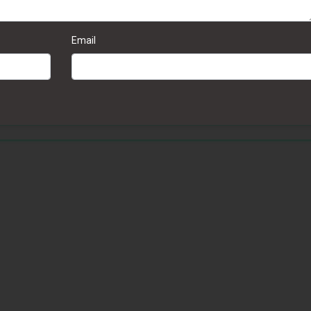
Email