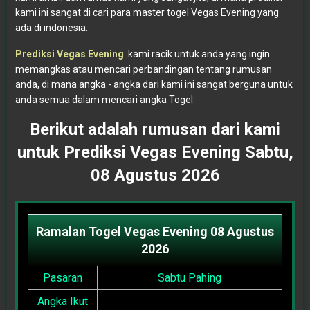
kami ini sangat di cari para master togel Vegas Evening yang
ada di indonesia.
Prediksi Vegas Evening
kami racik untuk anda yang ingin
memangkas atau mencari perbandingan tentang rumusan
anda, di mana angka - angka dari kami ini sangat berguna untuk
anda semua dalam mencari angka Togel.
Berikut adalah rumusan dari kami
untuk Prediksi Vegas Evening Sabtu,
08 Agustus 2026
Ramalan Togel Vegas Evening 08 Agustus
2026
Pasaran
Sabtu Pahing
Angka Ikut