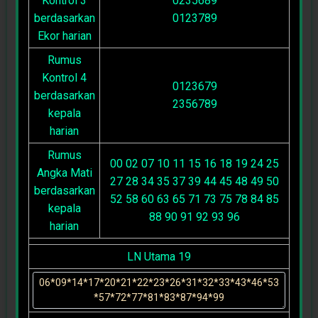
Kontrol 3
0235689
berdasarkan
0123789
Ekor harian
Rumus
Kontrol 4
0123679
berdasarkan
2356789
kepala
harian
Rumus
00 02 07 10 11 15 16 18 19 24 25
Angka Mati
27 28 34 35 37 39 44 45 48 49 50
berdasarkan
52 58 60 63 65 71 73 75 78 84 85
kepala
88 90 91 92 93 96
harian
LN Utama 19