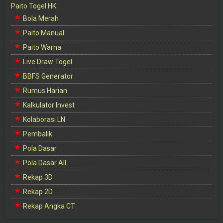
Paito Togel HK
Bola Merah
Paito Manual
Paito Warna
Live Draw Togel
BBFS Generator
Rumus Harian
Kalkulator Invest
Kolaborasi LN
Pembalik
Pola Dasar
Pola Dasar All
Rekap 3D
Rekap 2D
Rekap Angka CT