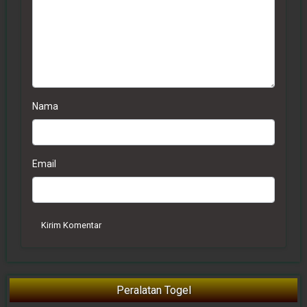
Nama
Email
Kirim Komentar
Peralatan Togel