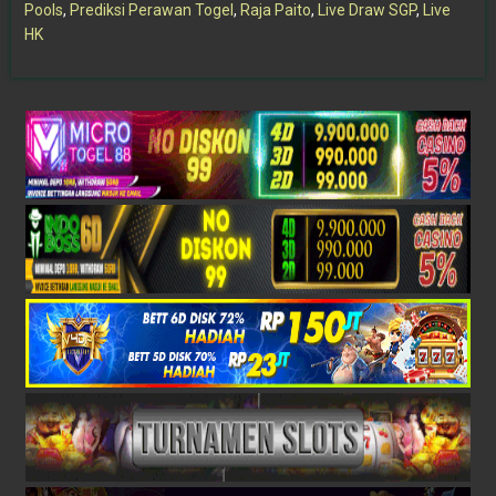
Pools
,
Prediksi Perawan Togel
,
Raja Paito
,
Live Draw SGP
,
Live
HK