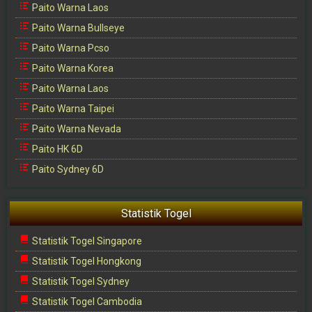
Paito Warna Laos
Paito Warna Bullseye
Paito Warna Pcso
Paito Warna Korea
Paito Warna Laos
Paito Warna Taipei
Paito Warna Nevada
Paito HK 6D
Paito Sydney 6D
Statistik Togel
Statistik Togel Singapore
Statistik Togel Hongkong
Statistik Togel Sydney
Statistik Togel Cambodia