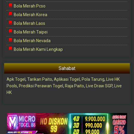
Bola Merah Pcso
Bola Merah Korea
Bola Merah Laos
Bola Merah Taipei
Bola Merah Nevada
Bola Merah Kami Lengkap
Sahabat
Apk Togel
,
Tarikan Paito
,
Aplikasi Togel
,
Pola Tarung
,
Live HK
Pools
,
Prediksi Perawan Togel
,
Raja Paito
,
Live Draw SGP
,
Live
HK