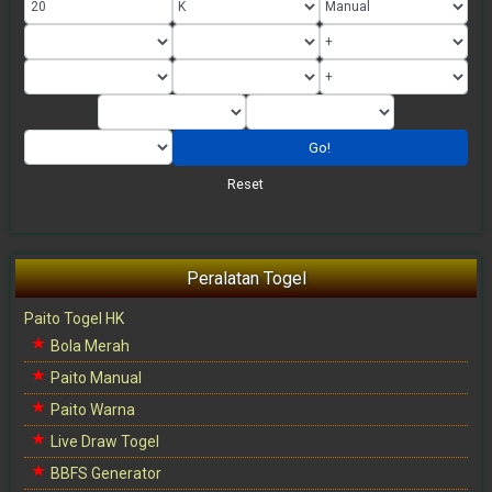
Go!
Reset
Peralatan Togel
Paito Togel HK
Bola Merah
Paito Manual
Paito Warna
Live Draw Togel
BBFS Generator