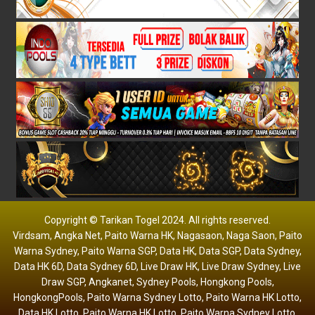
Copyright ©
Tarikan Togel 2024. All rights reserved.
Virdsam
,
Angka Net
,
Paito Warna HK
,
Nagasaon
,
Naga Saon
,
Paito
Warna Sydney
,
Paito Warna SGP
,
Data HK
,
Data SGP
,
Data Sydney
,
Data HK 6D
,
Data Sydney 6D
,
Live Draw HK
,
Live Draw Sydney
,
Live
Draw SGP
,
Angkanet
,
Sydney Pools
,
Hongkong Pools
,
HongkongPools
,
Paito Warna Sydney Lotto
,
Paito Warna HK Lotto
,
Data HK Lotto
,
Paito Warna HK Lotto
,
Paito Warna Sydney Lotto
,