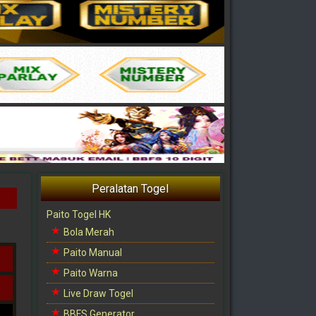
Peralatan Togel
Paito Togel HK
Bola Merah
Paito Manual
Paito Warna
Live Draw Togel
BBFS Generator