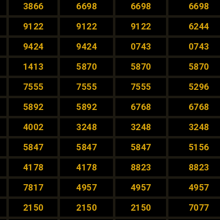
3866
6698
6698
6698
9122
9122
9122
6244
9424
9424
0743
0743
1413
5870
5870
5870
7555
7555
7555
5296
5892
5892
6768
6768
4002
3248
3248
3248
5847
5847
5847
5156
4178
4178
8823
8823
7817
4957
4957
4957
2150
2150
2150
7077