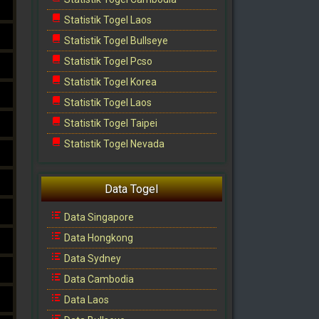
Statistik Togel Laos
Statistik Togel Bullseye
Statistik Togel Pcso
Statistik Togel Korea
Statistik Togel Laos
Statistik Togel Taipei
Statistik Togel Nevada
Data Togel
Data Singapore
Data Hongkong
Data Sydney
Data Cambodia
Data Laos