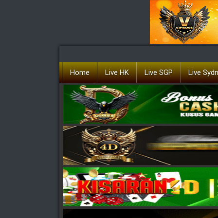
Home
Live HK
Live SGP
Live Syd