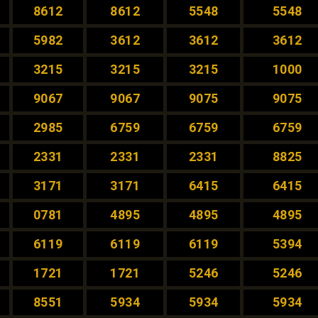
8612
8612
5548
5548
5982
3612
3612
3612
3215
3215
3215
1000
9067
9067
9075
9075
2985
6759
6759
6759
2331
2331
2331
8825
3171
3171
6415
6415
0781
4895
4895
4895
6119
6119
6119
5394
1721
1721
5246
5246
8551
5934
5934
5934