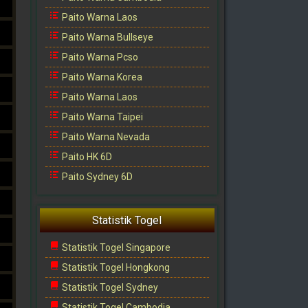
Paito Warna Laos
Paito Warna Bullseye
Paito Warna Pcso
Paito Warna Korea
Paito Warna Laos
Paito Warna Taipei
Paito Warna Nevada
Paito HK 6D
Paito Sydney 6D
Statistik Togel
Statistik Togel Singapore
Statistik Togel Hongkong
Statistik Togel Sydney
Statistik Togel Cambodia