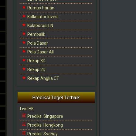
Rumus Harian
Kalkulator Invest
Kolaborasi LN
Pembalik
Pola Dasar
Pola Dasar All
Rekap 3D
Rekap 2D
Rekap Angka CT
Prediksi Togel Terbaik
Live HK
Prediksi Singapore
Prediksi Hongkong
Prediksi Sydney