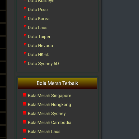
Data Bullseye
Data Pcso
Data Korea
Data Laos
Data Taipei
Data Nevada
Data HK 6D
Data Sydney 6D
Bola Merah Terbaik
Bola Merah Singapore
Bola Merah Hongkong
Bola Merah Sydney
Bola Merah Cambodia
Bola Merah Laos