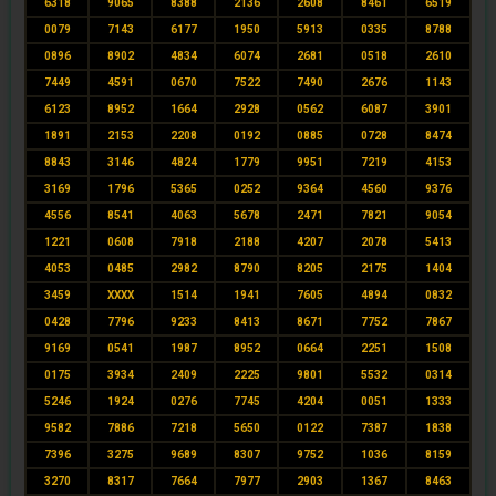
6318
9065
8388
2136
2608
8461
6519
0079
7143
6177
1950
5913
0335
8788
0896
8902
4834
6074
2681
0518
2610
7449
4591
0670
7522
7490
2676
1143
6123
8952
1664
2928
0562
6087
3901
1891
2153
2208
0192
0885
0728
8474
8843
3146
4824
1779
9951
7219
4153
3169
1796
5365
0252
9364
4560
9376
4556
8541
4063
5678
2471
7821
9054
1221
0608
7918
2188
4207
2078
5413
4053
0485
2982
8790
8205
2175
1404
3459
XXXX
1514
1941
7605
4894
0832
0428
7796
9233
8413
8671
7752
7867
9169
0541
1987
8952
0664
2251
1508
0175
3934
2409
2225
9801
5532
0314
5246
1924
0276
7745
4204
0051
1333
9582
7886
7218
5650
0122
7387
1838
7396
3275
9689
8307
9752
1036
8159
3270
8317
7664
7977
2903
1367
8463