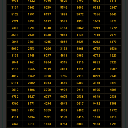
9903
4122
9096
6520
7790
6624
9115
3104
0863
0239
5546
1693
8312
2147
5122
1791
8137
1888
3072
7056
6040
7221
8090
5192
9599
4395
1669
5079
7300
0290
0548
6161
0062
2219
3772
3516
2838
0930
9884
1138
7910
2979
2846
0461
4285
6086
3625
0213
6170
5092
2750
9206
3193
9868
6795
6536
1135
3749
8277
4811
0883
6772
1220
2841
9963
9804
0315
9216
0852
3320
9150
8566
2519
6881
1231
4503
9587
4097
8962
3990
1765
2913
8299
7948
5191
2002
0984
4580
5300
3148
5823
2612
3806
3728
9906
7911
0905
4503
9732
3527
6737
0675
2538
0948
2438
9360
8471
4294
6043
0617
9492
9388
3896
4153
5769
4908
7492
6821
1772
4151
6034
2731
9173
0416
1188
9810
7349
0610
1103
0764
3800
9133
1291