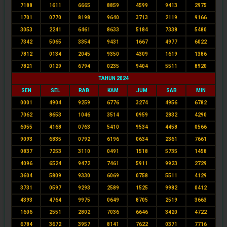
7188
1611
6665
8859
4599
9413
2975
1701
0770
8198
9640
3713
2119
9166
3053
2241
6461
8633
5184
7338
5480
7342
5065
3354
9431
1667
4977
6022
7812
0134
2045
9350
4309
1619
1386
7821
0129
6794
0235
9404
5511
8920
TAHUN 2024
SEN
SEL
RAB
KAM
JUM
SAB
MIN
0001
4904
9259
6776
3274
4956
6782
7062
8653
1046
3514
0959
2832
4290
6055
4168
0763
5410
9534
4458
0566
9093
6835
0792
6196
0634
2361
7661
0837
7253
3110
0491
1518
5735
1458
4096
6524
9472
7461
5911
9923
2729
3604
5809
9330
6069
0758
5511
4129
3731
0597
9293
2589
1525
9982
0412
4393
4764
9975
0649
8705
2519
3663
1606
2551
2802
7036
6646
3420
4722
6784
3672
3957
8141
7622
0371
7716