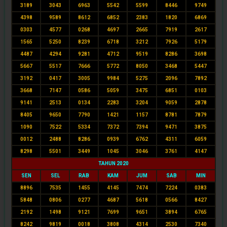
3189
3043
6963
5542
5599
8446
9749
4398
9589
8612
6852
2383
1820
6869
0303
4577
0268
4697
2665
7919
2617
1565
5250
8239
6718
3212
7926
5179
4487
4294
9281
4712
9519
8286
3698
5667
5517
7666
5772
8050
3468
5447
3192
0417
3005
9984
5275
2096
7892
3668
7147
0586
5059
3475
6851
0103
9141
2513
0134
2283
3204
9059
2878
8405
9650
7790
1421
1157
8781
7879
1090
7522
5334
7372
7394
9471
3875
0012
2488
8286
0939
6762
4311
6059
8298
5501
3449
1045
3046
3761
4147
TAHUN 2020
SEN
SEL
RAB
KAM
JUM
SAB
MIN
8896
7535
1455
4145
7474
7224
0383
5848
0806
0277
4687
5618
0566
8427
2192
1498
9121
7699
9651
3894
6765
8242
9819
0018
3808
4314
2530
7340