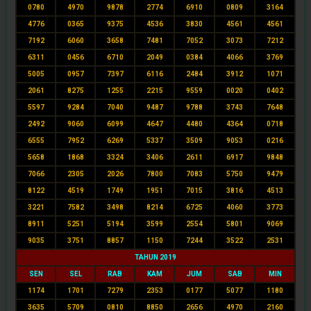
0780
4970
9878
2774
6910
0809
3164
4776
0365
9375
4536
3830
4561
4561
7192
6060
3658
7481
7052
3073
7212
6311
0456
6710
2049
0384
4066
3769
5005
0957
7397
6116
2484
3912
1071
2061
8275
1255
2215
9559
0020
0402
5597
9284
7040
9487
9788
3743
7648
2492
9060
6099
4647
4480
4364
0718
6555
7952
6269
5337
3509
9053
0216
5658
1868
3324
3406
2611
6917
9848
7066
2305
2026
7800
7083
5750
9479
8122
4519
1749
1951
7015
3816
4513
3221
7582
3498
8214
6725
4060
3773
8911
5251
5194
3599
2554
5801
9069
9035
3751
8857
1150
7244
3522
2531
TAHUN 2019
SEN
SEL
RAB
KAM
JUM
SAB
MIN
1174
1701
7279
2353
0177
5077
1180
3635
5709
0810
8850
2656
4970
2160