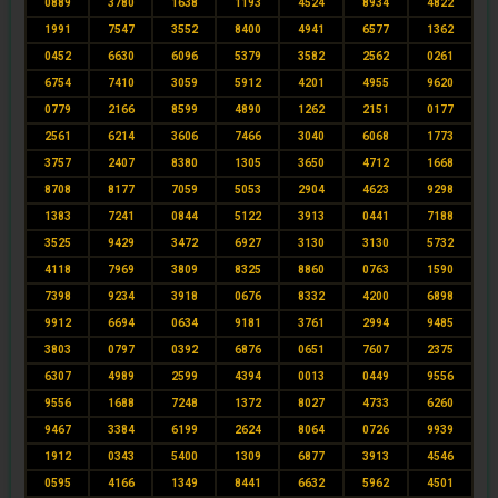
0889
3780
1638
1193
4524
8934
4822
1991
7547
3552
8400
4941
6577
1362
0452
6630
6096
5379
3582
2562
0261
6754
7410
3059
5912
4201
4955
9620
0779
2166
8599
4890
1262
2151
0177
2561
6214
3606
7466
3040
6068
1773
3757
2407
8380
1305
3650
4712
1668
8708
8177
7059
5053
2904
4623
9298
1383
7241
0844
5122
3913
0441
7188
3525
9429
3472
6927
3130
3130
5732
4118
7969
3809
8325
8860
0763
1590
7398
9234
3918
0676
8332
4200
6898
9912
6694
0634
9181
3761
2994
9485
3803
0797
0392
6876
0651
7607
2375
6307
4989
2599
4394
0013
0449
9556
9556
1688
7248
1372
8027
4733
6260
9467
3384
6199
2624
8064
0726
9939
1912
0343
5400
1309
6877
3913
4546
0595
4166
1349
8441
6632
5962
4501