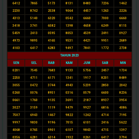
6412
7865
5173
8131
8483
7236
1462
2230
8742
2538
9064
4457
1263
2226
4313
5140
6320
0542
6660
7000
6660
3418
3741
6582
1398
4658
6249
8115
5459
2413
0595
8053
4539
2491
0927
4973
9895
4165
9531
4421
9951
2689
4103
6417
6283
9497
7841
1772
2738
TAHUN 2023
SEN
SEL
RAB
KAM
JUM
SAB
MIN
0201
7545
7683
9133
5756
2457
1734
2250
4711
6171
1341
1917
8201
8489
3055
0472
3744
4943
5239
2850
2042
0260
0076
8951
0316
0579
6600
8236
0661
1760
9135
3691
2187
8937
3954
3027
3159
1119
9479
9927
6816
4086
7507
6943
1467
9822
1242
4714
7195
9997
9830
9196
7015
6101
2416
5622
4068
0765
0901
6107
9843
4715
1397
0356
6281
6314
1932
0261
6417
3794