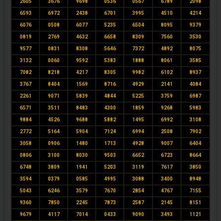
2605
3676
9698
0536
0567
6789
2098
6593
6972
2438
6701
3995
4510
4214
6076
0508
6077
5235
6504
8095
9379
0819
2769
4632
6658
8309
7560
3530
9577
0831
8308
5646
7372
4892
8075
3132
0060
9592
5383
1888
8061
3585
7082
8218
4217
8305
9982
6102
8937
3767
8404
1569
8716
4929
2141
4084
2261
9071
5839
4844
5225
3759
6987
6571
3511
8483
4300
1859
9268
5983
9884
4526
9688
5882
1495
6992
3108
2772
5164
5904
7124
6994
2508
7902
3058
0906
1480
1713
4928
9007
6404
0806
3100
8030
9503
6652
6723
8664
6748
3809
1941
5203
3119
7617
3850
3594
0379
0585
4995
3088
3400
8948
5043
6246
3579
7670
2854
4767
7155
9360
7850
2245
7873
2587
2145
8151
9679
4117
7014
0433
9090
3493
1121