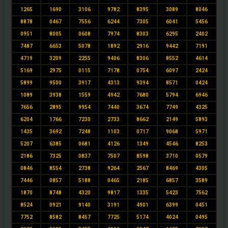
1265
1690
3106
9782
8395
3089
8046
8878
0467
7556
6244
7305
6041
5456
0951
8005
0608
7974
8303
6295
2402
7487
6653
5078
1892
2916
9442
7191
4719
3209
2255
9406
8306
8552
4614
5169
2975
0115
7178
0754
6097
2424
5899
9500
3917
4313
9394
8571
0424
1089
3938
1559
4942
7680
5794
6946
7656
2895
9954
7440
3674
7749
4325
6204
1766
7230
2733
8662
2149
5893
1435
3692
7248
1103
0717
9068
5971
5207
6385
0681
4126
1349
4546
8253
2186
7325
0837
7507
8598
3710
0579
0846
8554
2738
9264
2567
8469
4305
7446
0857
5188
0465
2185
6857
3589
1870
8748
4320
9817
1335
5423
7562
8524
0921
9140
3191
4901
6399
0451
7752
8582
8457
7725
5174
4024
0495