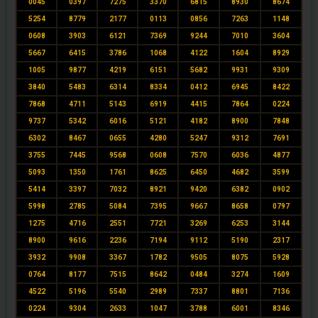
0045
0397
7275
3370
6815
8930
8674
5254
8779
2177
0113
0856
7263
1148
0608
3903
6121
7369
9244
7010
3604
5667
6415
3786
1068
4122
1604
8929
1005
9877
4219
6151
5682
9931
9309
3840
5483
6314
8334
0412
6945
8422
7868
4711
5143
6919
4415
7864
0224
9737
5342
6016
5121
4182
8900
7848
6302
8467
0655
4280
5247
9312
7691
3755
7445
9568
0608
7570
6036
4877
5093
1350
1761
8625
6450
4682
3599
5414
3397
7032
8921
9420
6382
0902
5998
2785
5084
7395
9667
8658
0797
1275
4716
2551
7721
3269
6253
3144
8900
9616
2236
7194
9112
5190
2317
3932
9908
3367
1782
9505
8075
5928
0764
8177
7515
8642
0484
3274
1609
4522
5196
5540
2989
7337
8801
7136
0224
9304
2633
1047
3788
6001
8346