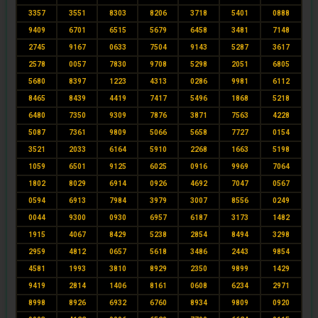
3357
3551
8303
8206
3718
5401
0888
9409
6701
6515
5679
6458
3481
7148
2745
9167
0633
7504
9143
5287
3617
2578
0057
7830
9708
5298
2051
6805
5680
8397
1223
4313
0286
9981
6112
8465
8439
4419
7417
5496
1868
5218
6480
7350
9309
7876
3871
7563
4228
5087
7361
9809
5066
5658
7727
0154
3521
2033
6164
5910
2268
1663
5198
1059
6501
9125
6025
0916
9969
7064
1802
8029
6914
0926
4692
7047
0567
0594
6913
7984
3979
3007
8556
0249
0044
9300
0930
6957
6187
3173
1482
1915
4067
8429
5238
2854
8494
3298
2959
4812
0657
5618
3486
2443
9854
4581
1993
3810
8929
2350
9899
1429
9419
2814
1406
8161
0608
6234
2971
8998
8926
6932
6760
8934
9809
0920