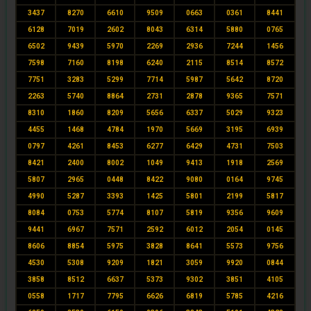
3437
8270
6610
9509
0663
0361
8441
6128
7019
2602
8043
6314
5880
0765
6502
9439
5970
2269
2936
7244
1456
7598
7160
8198
6240
2115
8514
8572
7751
3283
5299
7714
5987
5642
8720
2263
5740
8864
2731
2878
9365
7571
8310
1860
8209
5656
6337
5029
9323
4455
1468
4784
1970
5669
3195
6939
0797
4261
8453
6277
6429
4731
7503
8421
2400
8002
1049
9413
1918
2569
5807
2965
0448
8422
9080
0164
9745
4990
5287
3393
1425
5801
2199
5817
8084
0753
5774
8107
5819
9356
9609
9441
6967
7571
2592
6012
2054
0145
8606
8854
5975
3828
8641
5573
9756
4530
5308
9209
1821
3059
9920
0844
3858
8512
6637
5373
9302
3851
4105
0558
1717
7795
6626
6819
5785
4216