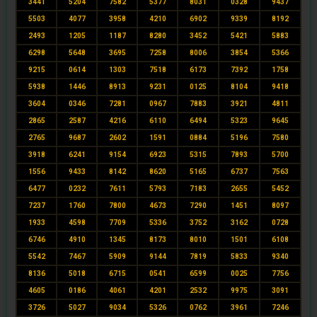
3441
5204
7582
5377
8031
0328
9437
5503
4077
3958
4210
6902
9339
8192
2493
1205
1187
8280
3452
5421
5883
6298
5648
3695
7258
8006
3854
5366
9215
0614
1303
7518
6173
7392
1758
5938
1446
8913
9231
0125
8104
9418
3604
0346
7281
0967
7883
3921
4811
2865
2587
4216
6110
6494
5323
9645
2765
9687
2602
1591
0884
5196
7580
3918
6241
9154
6923
5315
7893
5700
1556
9433
8142
8620
5165
6737
7563
6477
0232
7611
5793
7183
2655
5452
7237
1760
7800
4673
7290
1451
8097
1933
4598
7709
5336
3752
3162
0728
6746
4910
1345
8173
8010
1501
6108
5542
7467
5909
9144
7819
5833
9340
8136
5018
6715
0541
6599
0025
7756
4605
0186
4061
4201
2532
9975
3091
3726
5027
9034
5326
0762
3961
7246