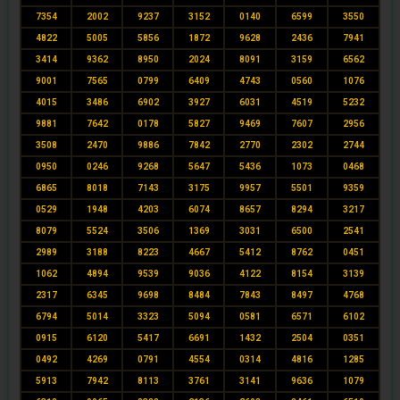
7354
2002
9237
3152
0140
6599
3550
4822
5005
5856
1872
9628
2436
7941
3414
9362
8950
2024
8091
3159
6562
9001
7565
0799
6409
4743
0560
1076
4015
3486
6902
3927
6031
4519
5232
9881
7642
0178
5827
9469
7607
2956
3508
2470
9886
7842
2770
2302
2744
0950
0246
9268
5647
5436
1073
0468
6865
8018
7143
3175
9957
5501
9359
0529
1948
4203
6074
8657
8294
3217
8079
5524
3506
1369
3031
6500
2541
2989
3188
8223
4667
5412
8762
0451
1062
4894
9539
9036
4122
8154
3139
2317
6345
9698
8484
7843
8497
4768
6794
5014
3323
5094
0581
6571
6102
0915
6120
5417
6691
1432
2504
0351
0492
4269
0791
4554
0314
4816
1285
5913
7942
8113
3761
3141
9636
1079