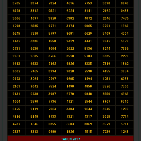
3705
8374
7324
4616
7753
3090
0843
6948
3812
0521
6224
8141
2162
0438
3606
1097
3820
6382
4072
2646
7476
1298
6585
9771
3174
0065
0701
1969
6245
7210
5797
8681
6629
5409
4304
1432
3886
1558
9329
4431
9042
5179
0731
6230
9004
2022
5136
9244
7556
9961
9605
3266
8520
5783
0385
2279
1613
6933
7162
9826
8335
7319
1862
8602
7465
3994
9028
2590
4155
3954
0973
3264
2797
9605
1494
1251
6058
2161
9042
7524
1490
4850
5526
7500
9131
0438
3987
6770
0848
8550
4965
1064
3590
7736
4121
2544
9967
9510
5425
9119
2063
3304
9644
3045
1200
4816
5148
9733
7321
4317
3025
7714
4737
1646
0855
6603
8869
3529
5711
0337
8313
0980
1826
7515
7239
1248
TAHUN 2017