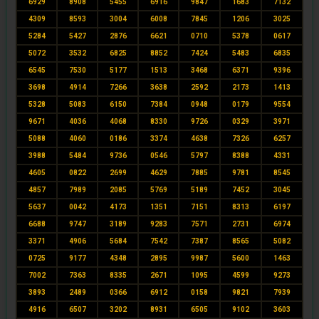
6929
8908
5455
6916
9847
1683
7132
4309
8593
3004
6008
7845
1206
3025
5284
5427
2876
6621
0710
5378
0617
5072
3532
6825
8852
7424
5483
6835
6545
7530
5177
1513
3468
6371
9396
3698
4914
7266
3638
2592
2173
1413
5328
5083
6150
7384
0948
0179
9554
9671
4036
4068
8330
9726
0329
3971
5088
4060
0186
3374
4638
7326
6257
3988
5484
9736
0546
5797
8388
4331
4605
0822
2699
4629
7885
9781
8545
4857
7989
2085
5769
5189
7452
3045
5637
0042
4173
1351
7151
8313
6197
6688
9747
3189
9283
7571
2731
6974
3371
4906
5684
7542
7387
8565
5082
0725
9177
4348
2895
9987
5600
1463
7002
7363
8335
2671
1095
4599
9273
3893
2489
0366
6912
0158
9821
7939
4916
6507
3202
8931
6505
9102
3603