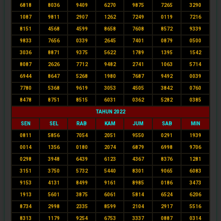
6818
8036
9409
6270
9875
7265
3290
1087
9811
2907
1262
7249
0119
7216
8151
4568
4599
8658
7608
8572
9339
9833
7656
0339
2645
7401
0879
0500
3036
8871
9375
5622
1789
1395
1542
8087
2626
7712
9482
2741
1063
5714
6944
8647
5268
1980
7687
9492
0039
7780
5368
9619
3053
4505
3842
0760
8478
8751
8515
6031
0362
5282
0385
TAHUN 2022
SEN
SEL
RAB
KAM
JUM
SAB
MIN
0811
5856
7054
2051
9550
0291
1939
0014
1356
0180
2074
6879
6998
9706
0298
3948
6439
6123
4367
8376
1281
3151
3750
5732
5440
8301
9065
6083
9153
4131
8499
9161
8985
0186
3473
1913
5601
3875
6061
5814
6524
6206
8734
2998
2335
8599
2104
2917
5516
8313
1179
9254
6753
3337
0887
0314