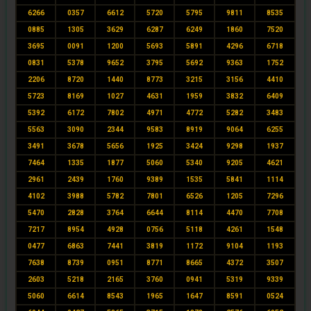
6266
0357
6612
5720
5795
9811
8535
0885
1305
3629
6287
6249
1860
7520
3695
0091
1200
5693
5891
4296
6718
0831
5378
9652
3795
5692
9363
1752
2206
8720
1440
8773
3215
3156
4410
5723
8169
1027
4631
1959
3832
6409
5392
6172
7802
4971
4772
5282
3483
5563
3090
2344
9583
8919
9064
6255
3491
3678
5656
1925
3424
9298
1937
7464
1335
1877
5060
5340
9205
4621
2961
2439
1760
9389
1535
5841
1114
4102
3988
5782
7801
6526
1205
7296
5470
2828
3764
6644
8114
4470
7708
7217
8954
4928
0756
5118
4261
1548
0477
6863
7441
3819
1172
9104
1193
7638
8739
0951
8771
8665
4372
3507
2603
5218
2165
3760
0941
5319
9339
5060
6614
8543
1965
1647
8591
0524