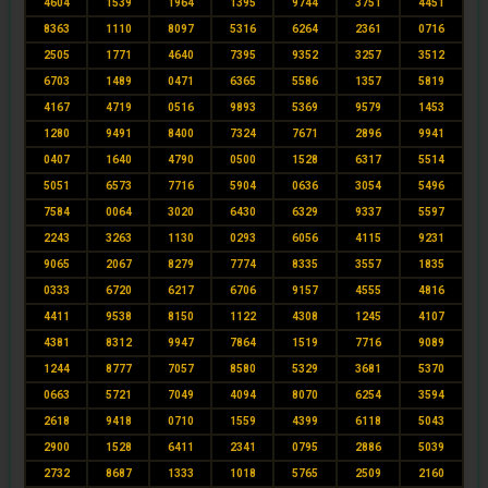
4604
1539
1964
1395
9744
3751
4451
8363
1110
8097
5316
6264
2361
0716
2505
1771
4640
7395
9352
3257
3512
6703
1489
0471
6365
5586
1357
5819
4167
4719
0516
9893
5369
9579
1453
1280
9491
8400
7324
7671
2896
9941
0407
1640
4790
0500
1528
6317
5514
5051
6573
7716
5904
0636
3054
5496
7584
0064
3020
6430
6329
9337
5597
2243
3263
1130
0293
6056
4115
9231
9065
2067
8279
7774
8335
3557
1835
0333
6720
6217
6706
9157
4555
4816
4411
9538
8150
1122
4308
1245
4107
4381
8312
9947
7864
1519
7716
9089
1244
8777
7057
8580
5329
3681
5370
0663
5721
7049
4094
8070
6254
3594
2618
9418
0710
1559
4399
6118
5043
2900
1528
6411
2341
0795
2886
5039
2732
8687
1333
1018
5765
2509
2160