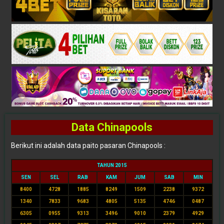
Data Chinapools
Berikut ini adalah data paito pasaran Chinapools :
TAHUN 2015
SEN
SEL
RAB
KAM
JUM
SAB
MIN
8400
4728
1885
8249
1509
2238
9372
1340
7833
9683
4805
5135
4746
0487
6305
0955
9313
3496
9010
2379
4929