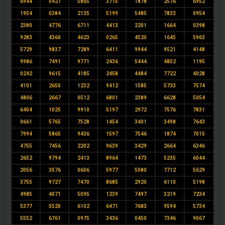
6944
0427
5865
3715
1878
2576
6952
1954
0384
2135
5199
5485
7833
0954
2380
4776
6711
4413
2201
1664
0398
9283
4360
4623
0265
4520
1645
5963
5729
9837
7289
6411
9944
9521
4148
9986
7491
9771
2436
5444
4852
1195
0242
9615
4185
2458
4484
7722
4028
4101
2650
1232
9412
1585
5733
7574
4806
2667
0512
6801
2389
6628
5054
6404
1025
9910
5197
2972
7576
7831
0661
5765
7528
1454
3401
3498
7643
7994
5865
9436
1597
7546
1874
7015
4755
7456
2202
9639
3429
2664
6346
2652
9794
2413
8964
1473
5235
6044
2056
3576
0606
5977
5080
7712
5629
3755
9727
7470
8685
2920
6110
5198
4985
4071
5095
1239
7497
3219
7234
5377
5520
6102
6471
7683
9594
5734
5552
6761
0975
3436
0450
7346
9067