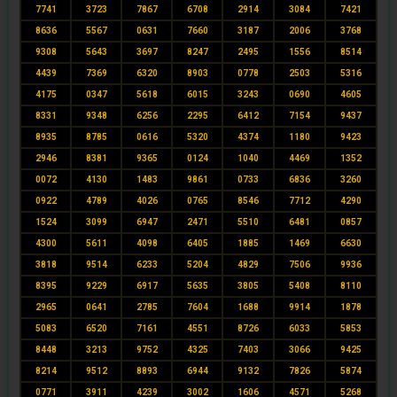
7741
3723
7867
6708
2914
3084
7421
8636
5567
0631
7660
3187
2006
3768
9308
5643
3697
8247
2495
1556
8514
4439
7369
6320
8903
0778
2503
5316
4175
0347
5618
6015
3243
0690
4605
8331
9348
6256
2295
6412
7154
9437
8935
8785
0616
5320
4374
1180
9423
2946
8381
9365
0124
1040
4469
1352
0072
4130
1483
9861
0733
6836
3260
0922
4789
4026
0765
8546
7712
4290
1524
3099
6947
2471
5510
6481
0857
4300
5611
4098
6405
1885
1469
6630
3818
9514
6233
5204
4829
7506
9936
8395
9229
6917
5635
3805
5408
8110
2965
0641
2785
7604
1688
9914
1878
5083
6520
7161
4551
8726
6033
5853
8448
3213
9752
4325
7403
3066
9425
8214
9512
8893
6944
9132
7826
5874
0771
3911
4239
3002
1606
4571
5268