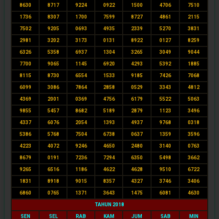
8630
8717
9224
0922
1500
4706
7510
1736
8307
1700
7599
8727
4861
2115
7502
9205
0693
4935
2339
5270
3831
2981
3202
3173
0131
8922
0127
8259
6326
5358
6937
1304
3265
3049
9044
7700
9065
1145
6920
4293
5392
1885
8115
8730
6554
1533
9185
7426
7068
6099
3086
7864
2858
0529
3343
4812
4369
2001
0369
4756
6179
5522
5063
9855
5457
8682
5189
2879
1123
3496
4337
6076
2054
1393
4937
9768
0318
5386
5768
7504
6738
0637
1359
3596
4223
4072
9246
4650
2480
3140
0763
8679
0191
7236
7294
6350
5498
3662
9265
6516
1186
4622
4628
9510
6722
1831
8918
9015
8357
4327
3746
3406
6860
0765
1371
3643
1475
6081
4630
TAHUN 2018
SEN
SEL
RAB
KAM
JUM
SAB
MIN