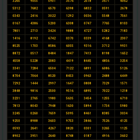
3265
9055
5901
3576
2518
3671
4062
5312
7682
6570
6398
6832
0591
2678
0343
2416
3022
1292
0036
5548
7561
0167
4386
5200
6308
0747
7765
8103
7801
2713
3424
9888
4727
5282
7183
1416
8192
6742
0370
0339
4168
2307
8525
1703
8586
6055
9316
3712
9931
8872
0517
8484
1847
7413
8198
1652
4558
5228
2083
4419
8445
4856
3254
3341
7284
6504
7122
6891
6086
5126
8704
7064
8520
8453
0963
2488
6449
7292
1444
2997
1647
0808
7329
1571
3848
9816
2500
9516
6895
7022
1218
3231
2765
1980
5635
3454
1255
6710
7813
8043
7948
1630
5894
1734
5980
3245
0260
7659
5095
8461
8385
3034
9250
8988
3603
9753
3846
7526
4125
0593
2641
4267
0820
0301
3265
1125
8902
3951
2640
8748
0187
4916
3602