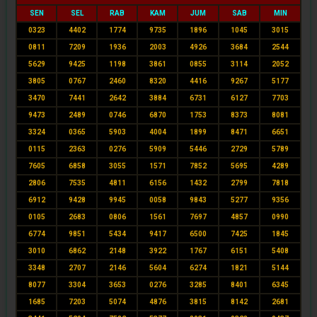
SEN
SEL
RAB
KAM
JUM
SAB
MIN
0323
4402
1774
9735
1896
1045
3015
0811
7209
1936
2003
4926
3684
2544
5629
9425
1198
3861
0855
3114
2052
3805
0767
2460
8320
4416
9267
5177
3470
7441
2642
3884
6731
6127
7703
9473
2489
0746
6870
1753
8373
8081
3324
0365
5903
4004
1899
8471
6651
0115
2363
0276
5909
5446
2729
5789
7605
6858
3055
1571
7852
5695
4289
2806
7535
4811
6156
1432
2799
7818
6912
9428
9945
0058
9843
5277
9356
0105
2683
0806
1561
7697
4857
0990
6774
9851
5434
9417
6500
7425
1845
3010
6862
2148
3922
1767
6151
5408
3348
2707
2146
5604
6274
1821
5144
8077
3304
3653
0276
3285
8401
6345
1685
7203
5074
4876
3815
8142
2681