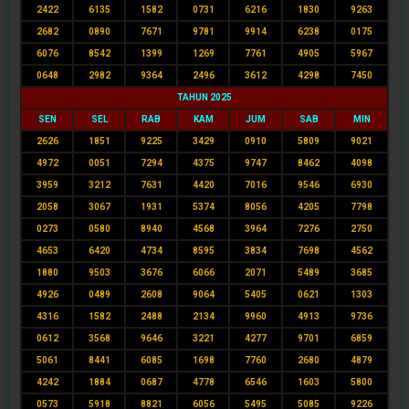
2422
6135
1582
0731
6216
1830
9263
2682
0890
7671
9781
9914
6238
0175
6076
8542
1399
1269
7761
4905
5967
0648
2982
9364
2496
3612
4298
7450
TAHUN 2025
SEN
SEL
RAB
KAM
JUM
SAB
MIN
2626
1851
9225
3429
0910
5809
9021
4972
0051
7294
4375
9747
8462
4098
3959
3212
7631
4420
7016
9546
6930
2058
3067
1931
5374
8056
4205
7798
0273
0580
8940
4568
3964
7276
2750
4653
6420
4734
8595
3834
7698
4562
1880
9503
3676
6066
2071
5489
3685
4926
0489
2608
9064
5405
0621
1303
4316
1582
2488
2134
9960
4913
9736
0612
3568
9646
3221
4277
9701
6859
5061
8441
6085
1698
7760
2680
4879
4242
1884
0687
4778
6546
1603
5800
0573
5918
8821
6056
5495
5085
9226