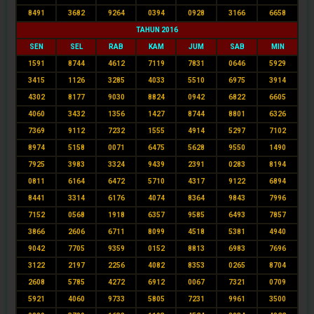
8491
3682
9264
0394
0928
3166
6658
TAHUN 2016
SEN
SEL
RAB
KAM
JUM
SAB
MIN
1591
8744
4612
7119
7831
0646
5929
3415
1126
3285
4033
5510
6975
3914
4302
8177
9030
8824
0942
6822
6605
4060
3432
1356
1427
8744
8801
6326
7369
9112
7232
1555
4914
5297
7102
8974
5158
0071
6475
5628
9550
1490
7925
3983
3324
9439
2391
0283
8194
0811
6164
6472
5710
4317
9122
6894
8441
3314
6176
4074
8364
9843
7996
7152
0568
1918
6357
9585
6493
7857
3866
2606
6711
8099
4518
5381
4940
9042
7705
9359
0152
8813
6983
7696
3122
2197
2256
4082
8353
0265
8704
2608
5785
4272
6912
0067
7321
0709
5921
4060
9733
5805
7231
9961
3500