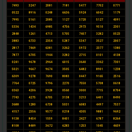
7493
3247
2081
7181
5477
7702
0771
0522
8916
0248
6636
5924
6042
1179
7995
5161
2085
1127
5720
5127
4091
5336
1434
6985
4756
2973
9510
2301
2848
1261
4713
5705
7407
3282
0523
3883
6733
2354
5287
5347
3527
2007
2817
7469
6381
3262
5972
2377
1380
7877
6705
1944
3282
2715
0101
4138
0241
9678
2964
6015
3640
3362
7301
5021
9667
9674
3505
6482
8901
1238
6309
9278
7690
8083
0447
9165
2516
7764
0725
9796
2270
7550
5708
0618
0363
4206
3928
0560
3000
7715
8704
7743
4275
6705
3138
3213
6401
8490
3688
1280
6738
5031
6083
4497
7537
4157
2356
9577
0218
4305
9881
9692
9138
8454
1559
8401
2427
6787
8264
8108
8489
3672
6283
1253
1045
4659