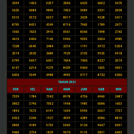
2309
1402
0257
2006
6423
6652
3670
3625
6084
9895
7452
3089
3331
2038
5315
3572
0537
8017
2429
9328
3411
8795
8431
4349
8714
7965
1789
2471
1065
7633
2915
0561
8360
7498
2743
4610
0406
7140
5906
9055
5654
4985
7228
6545
2484
2210
1191
3972
5254
2574
2020
2680
7929
2135
0925
0918
0799
5697
6431
7654
7406
8227
2074
6147
6214
9279
8429
5464
1655
4431
6456
3049
4988
4905
0717
8722
0206
TAHUN 2021
SEN
SEL
RAB
KAM
JUM
SAB
MIN
7339
1784
7342
8978
4736
6960
2487
3802
3796
7052
1944
1985
6586
1653
1892
7673
0191
1039
5990
5507
7737
0432
3246
1927
4509
4289
6386
8810
3800
4189
0735
5063
0124
9647
0691
9460
2734
1829
9074
9115
5831
6403