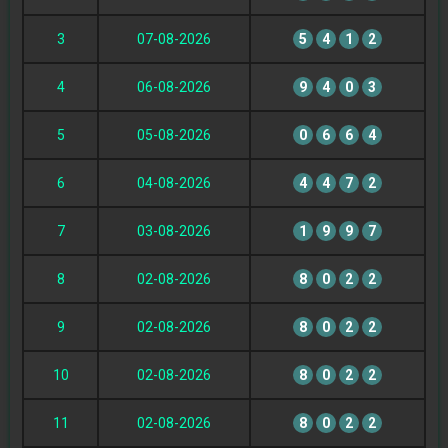
3
07-08-2026
5
4
1
2
4
06-08-2026
9
4
0
3
5
05-08-2026
0
6
6
4
6
04-08-2026
4
4
7
2
7
03-08-2026
1
9
9
7
8
02-08-2026
8
0
2
2
9
02-08-2026
8
0
2
2
10
02-08-2026
8
0
2
2
11
02-08-2026
8
0
2
2