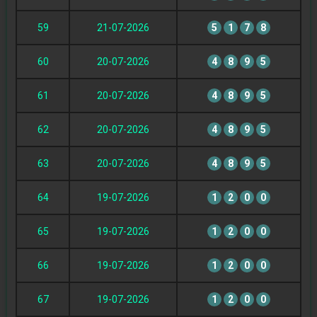
59
21-07-2026
5
1
7
8
60
20-07-2026
4
8
9
5
61
20-07-2026
4
8
9
5
62
20-07-2026
4
8
9
5
63
20-07-2026
4
8
9
5
64
19-07-2026
1
2
0
0
65
19-07-2026
1
2
0
0
66
19-07-2026
1
2
0
0
67
19-07-2026
1
2
0
0