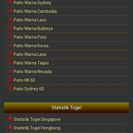
Paito Warna Sydney
Paito Warna Cambodia
Paito Warna Laos
Paito Warna Bullseye
Paito Warna Pcso
Paito Warna Korea
Paito Warna Laos
Paito Warna Taipei
Paito Warna Nevada
Paito HK 6D
Paito Sydney 6D
Statistik Togel
Statistik Togel Singapore
Statistik Togel Hongkong