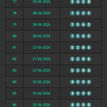
77
29-06-2026
3
4
2
8
78
28-06-2026
1
5
6
3
79
28-06-2026
1
5
6
3
80
28-06-2026
1
5
6
3
81
27-06-2026
5
2
8
6
82
27-06-2026
5
2
8
6
83
27-06-2026
5
2
8
6
84
25-06-2026
4
9
9
0
85
25-06-2026
4
9
9
0
86
25-06-2026
4
9
9
0