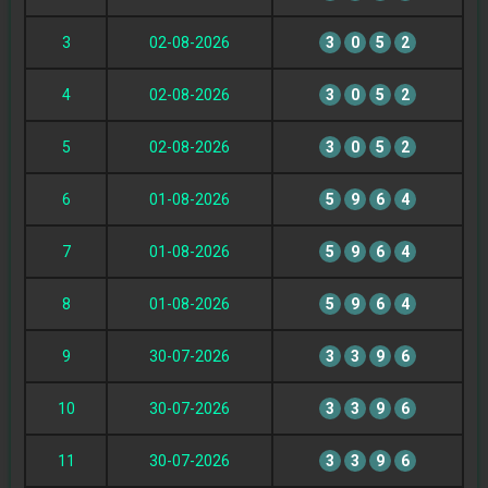
3
02-08-2026
3
0
5
2
4
02-08-2026
3
0
5
2
5
02-08-2026
3
0
5
2
6
01-08-2026
5
9
6
4
7
01-08-2026
5
9
6
4
8
01-08-2026
5
9
6
4
9
30-07-2026
3
3
9
6
10
30-07-2026
3
3
9
6
11
30-07-2026
3
3
9
6