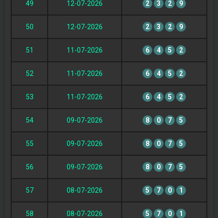
49
12-07-2026
2
3
2
9
50
12-07-2026
2
3
2
9
51
11-07-2026
6
4
5
2
52
11-07-2026
6
4
5
2
53
11-07-2026
6
4
5
2
54
09-07-2026
8
0
7
5
55
09-07-2026
8
0
7
5
56
09-07-2026
8
0
7
5
57
08-07-2026
5
7
0
1
58
08-07-2026
5
7
0
1