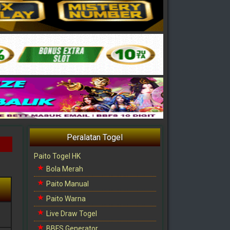
Peralatan Togel
Paito Togel HK
Bola Merah
Paito Manual
Paito Warna
Live Draw Togel
BBFS Generator