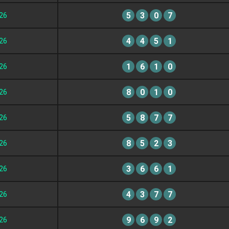
5
3
0
7
26
4
4
5
1
26
1
6
1
0
26
8
0
1
0
26
5
8
7
7
26
8
5
2
3
26
3
6
6
1
26
4
3
7
7
26
9
6
9
2
26