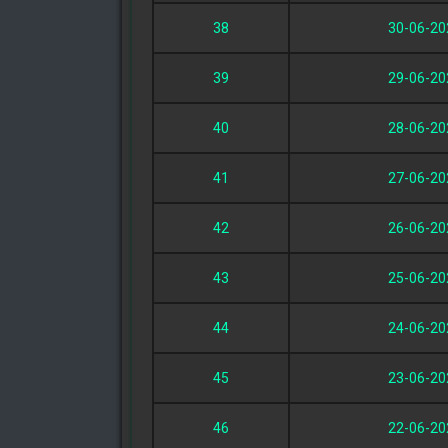
38
30-06-20
39
29-06-20
40
28-06-20
41
27-06-20
42
26-06-20
43
25-06-20
44
24-06-20
45
23-06-20
46
22-06-20