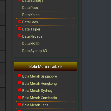
Data Bullseye
Data Pcso
Data Korea
Data Laos
Data Taipei
Data Nevada
Data HK 6D
Data Sydney 6D
Bola Merah Terbaik
Bola Merah Singapore
Bola Merah Hongkong
Bola Merah Sydney
Bola Merah Cambodia
Bola Merah Laos