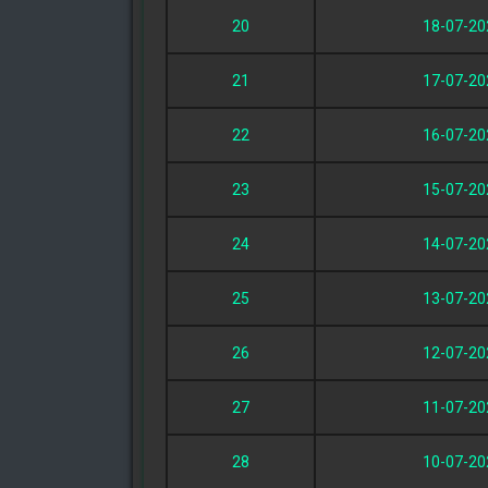
20
18-07-20
21
17-07-20
22
16-07-20
23
15-07-20
24
14-07-20
25
13-07-20
26
12-07-20
27
11-07-20
28
10-07-20