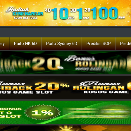
ney
Paito HK 6D
Paito Sydney 6D
Prediksi SGP
Predi