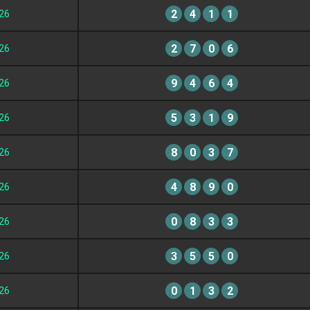
2
4
1
1
26
2
7
0
6
26
9
4
6
4
26
5
3
1
9
26
8
0
3
7
26
4
8
9
0
26
0
8
3
3
26
3
5
5
0
26
0
1
3
2
26