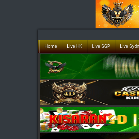
Home
Live HK
Live SGP
Live Syd