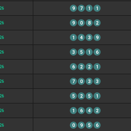
9
7
1
1
26
9
0
8
2
26
1
4
3
9
26
3
5
1
6
26
6
2
2
1
26
7
0
3
3
26
5
2
5
1
26
1
6
4
2
26
0
9
5
6
26