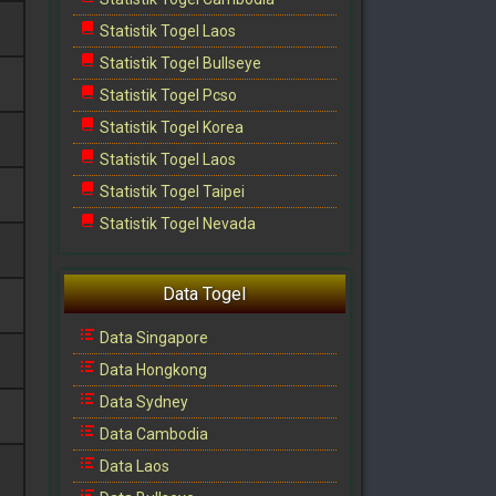
Statistik Togel Laos
Statistik Togel Bullseye
Statistik Togel Pcso
Statistik Togel Korea
Statistik Togel Laos
Statistik Togel Taipei
Statistik Togel Nevada
Data Togel
Data Singapore
Data Hongkong
Data Sydney
Data Cambodia
Data Laos