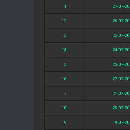
11
27-07-20
12
26-07-20
13
25-07-20
14
24-07-20
15
23-07-20
16
22-07-20
17
21-07-20
18
20-07-20
19
19-07-20