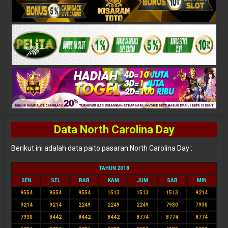
Data North Carolina Day
Berikut ini adalah data paito pasaran North Carolina Day :
TAHUN 2018
SEN
SEL
RAB
KAM
JUM
SAB
MIN
9554
9554
9554
1513
1513
1513
9214
9214
9214
2249
2249
2249
7930
7930
7930
8442
8442
8442
8774
8774
8774