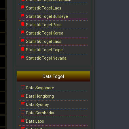
Statistik Togel Laos
Statistik Togel Bullseye
Statistik Togel Pcso
Statistik Togel Korea
Statistik Togel Laos
Statistik Togel Taipei
Statistik Togel Nevada
Data Togel
Data Singapore
Data Hongkong
Data Sydney
Data Cambodia
Data Laos