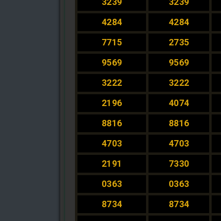
3239
3239
4284
4284
7715
2735
9569
9569
3222
3222
2196
4074
8816
8816
4703
4703
2191
7330
0363
0363
8734
8734