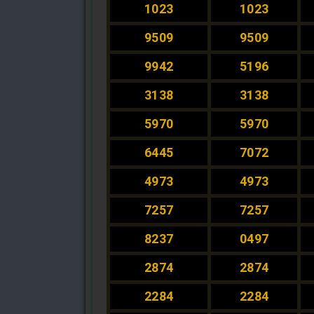
1023
1023
9509
9509
9942
5196
3138
3138
5970
5970
6445
7072
4973
4973
7257
7257
8237
0497
2874
2874
2284
2284