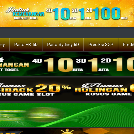
ney
Paito HK 6D
Paito Sydney 6D
Prediksi SGP
Predi