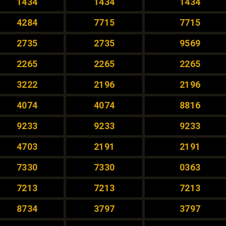
1434
1434
1434
4284
7715
7715
2735
2735
9569
2265
2265
2265
3222
2196
2196
4074
4074
8816
9233
9233
9233
4703
2191
2191
7330
7330
0363
7213
7213
7213
8734
3797
3797