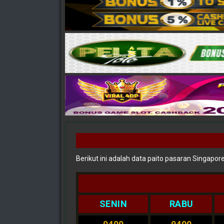
Berikut ini adalah data paito pasaran Singapore
SENIN
RABU