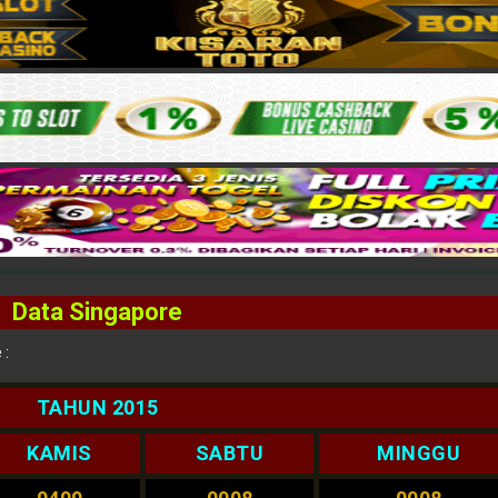
Data Singapore
 :
TAHUN 2015
KAMIS
SABTU
MINGGU