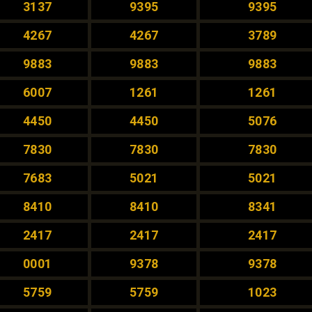
3137
9395
9395
4267
4267
3789
9883
9883
9883
6007
1261
1261
4450
4450
5076
7830
7830
7830
7683
5021
5021
8410
8410
8341
2417
2417
2417
0001
9378
9378
5759
5759
1023