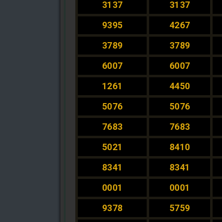
3137
3137
9395
4267
3789
3789
6007
6007
1261
4450
5076
5076
7683
7683
5021
8410
8341
8341
0001
0001
9378
5759