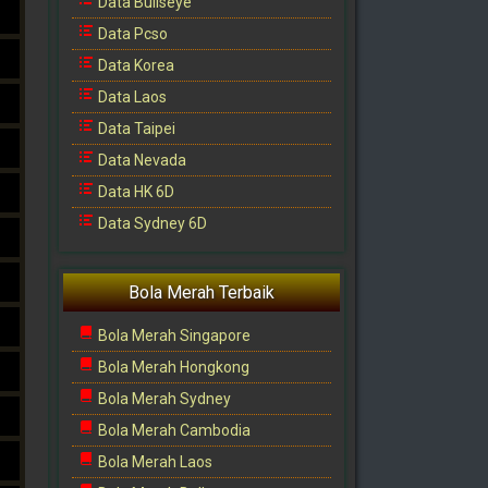
Data Bullseye
Data Pcso
Data Korea
Data Laos
Data Taipei
Data Nevada
Data HK 6D
Data Sydney 6D
Bola Merah Terbaik
Bola Merah Singapore
Bola Merah Hongkong
Bola Merah Sydney
Bola Merah Cambodia
Bola Merah Laos