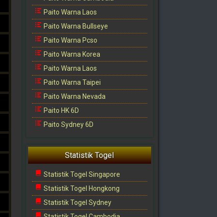
Paito Warna Laos
Paito Warna Bullseye
Paito Warna Pcso
Paito Warna Korea
Paito Warna Laos
Paito Warna Taipei
Paito Warna Nevada
Paito HK 6D
Paito Sydney 6D
Statistik Togel
Statistik Togel Singapore
Statistik Togel Hongkong
Statistik Togel Sydney
Statistik Togel Cambodia