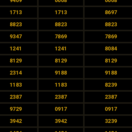
9409
0008
0008
1713
1713
8697
8823
8823
8823
9347
7869
7869
1241
1241
8084
8129
8129
8129
2314
9188
9188
1183
1183
8239
2387
2387
2387
9729
0917
0917
3942
3942
3239